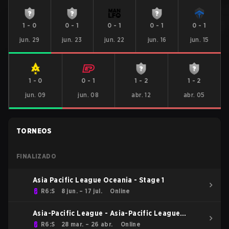
1
-
0
0
-
1
0
-
1
0
-
1
0
-
1
jun. 29
jun. 23
jun. 22
jun. 16
jun. 15
1
-
0
0
-
1
1
-
2
1
-
2
jun. 09
jun. 08
abr. 12
abr. 05
TORNEOS
FINALIZADO
Asia Pacific League Oceania - Stage 1
R6:S
8 jun. – 17 jul.
Online
Asia-Pacific League - Asia-Pacific League
Kickoff: Oceania
R6:S
28 mar. – 26 abr.
Online