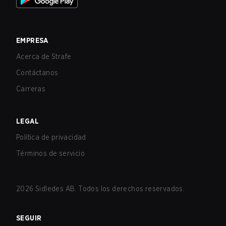
EMPRESA
Acerca de Strafe
Contáctanos
Carreras
LEGAL
Política de privacidad
Términos de servicio
2026
Sidledes AB. Todos los derechos reservados.
SEGUIR