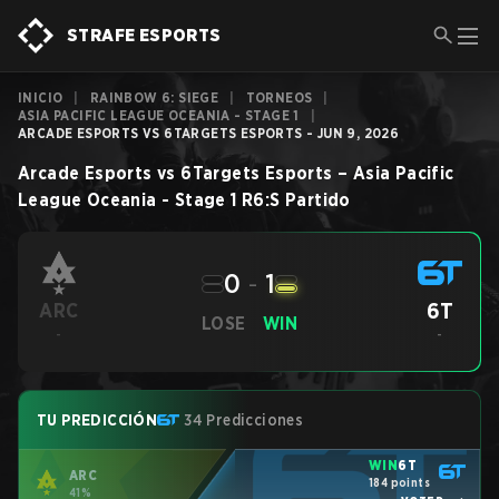
STRAFE ESPORTS
INICIO
|
RAINBOW 6: SIEGE
|
TORNEOS
|
ASIA PACIFIC LEAGUE OCEANIA - STAGE 1
|
ARCADE ESPORTS VS 6TARGETS ESPORTS - JUN 9, 2026
Arcade Esports
vs
6Targets Esports
–
Asia Pacific
League Oceania - Stage 1
R6:S
Partido
0
-
1
6T
ARC
LOSE
WIN
-
-
TU PREDICCIÓN
34 Predicciones
WIN
6T
ARC
184 points
41%