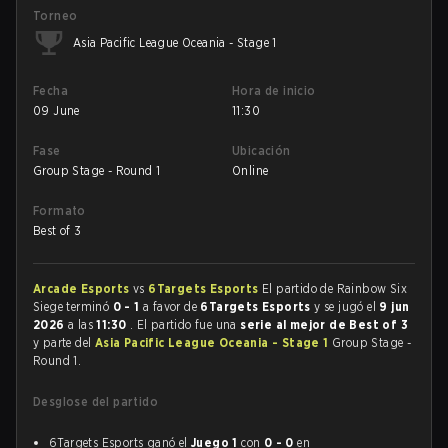
Torneo
Asia Pacific League Oceania - Stage 1
Fecha
Hora de inicio
09 June
11:30
Fase
Ubicación
Group Stage - Round 1
Online
Formato
Best of 3
Arcade Esports
vs
6Targets Esports
El partido de Rainbow Six
Siege terminó
0 - 1
a favor de
6Targets Esports
y se jugó el
9 jun
2026
a las
11:30
. El partido fue una
serie al mejor de Best of 3
y parte del
Asia Pacific League Oceania - Stage 1
Group Stage -
Round 1.
Desglose del partido
6Targets Esports ganó el
Juego 1
con
0 - 0
en