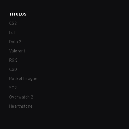
TÍTULOS
CS2
LoL
Dota 2
Valorant
R6:S
CoD
Rocket League
SC2
Overwatch 2
Hearthstone