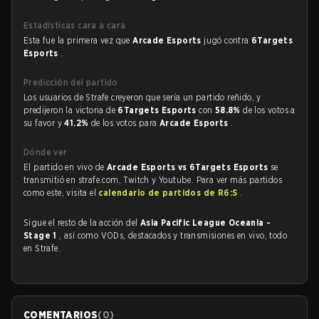
Estadísticas cara a cara
Esta fue la primera vez que
Arcade Esports
jugó contra
6Targets
Esports
.
Predicción del partido
Los usuarios de Strafe creyeron que sería un partido reñido, y
predijeron la victoria de
6Targets Esports
con
58.8%
de los votos a
su favor y
41.2%
de los votos para
Arcade Esports
.
Dónde ver
El partido en vivo de
Arcade Esports vs 6Targets Esports
se
transmitió en strafe.com, Twitch y Youtube. Para ver más partidos
como este, visita el
calendario de partidos de R6:S
.
Sigue el resto de la acción del
Asia Pacific League Oceania -
Stage 1
, así como VODs, destacados y transmisiones en vivo, todo
en Strafe.
COMENTARIOS
(
0
)