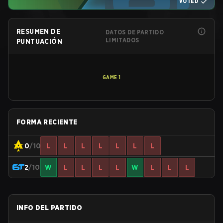
VOTED
RESUMEN DE
DATOS DE PARTIDO
LIMITADOS
PUNTUACIÓN
GAME
1
FORMA RECIENTE
0
/10
L
L
L
L
L
L
L
2
/10
W
L
L
L
L
W
L
L
L
INFO DEL PARTIDO