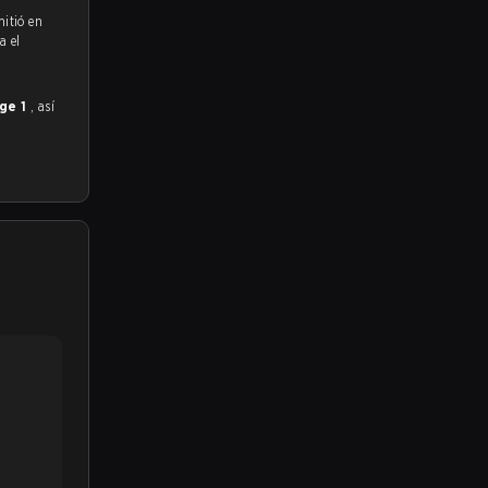
mitió en
a el
age 1
, así