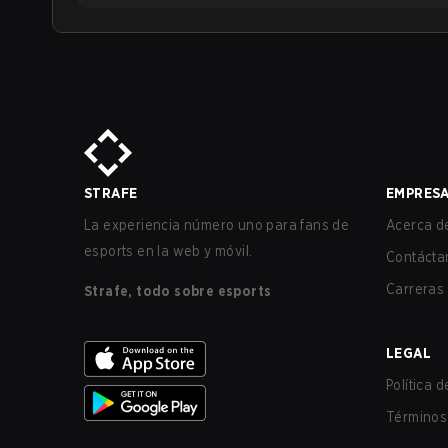
STRAFE
EMPRES
La experiencia número uno para fans de
Acerca de
esports en la web y móvil.
Contácta
Carreras
Strafe, todo sobre esports
LEGAL
Política 
Términos 