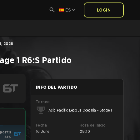
ES
LOGIN
6, 2026
age 1
R6:S
Partido
INFO DEL PARTIDO
Torneo
Asia Pacific League Oceania - Stage 1
Fecha
Hora de inicio
16 June
09:10
ports
34%