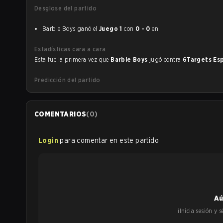
Desglose del partido
Barbie Boys ganó el
Juego 1
con
0 - 0
en
Estadísticas cara a cara
Esta fue la primera vez que
Barbie Boys
jugó contra
6Targets Es
Predicción del partido
COMENTARIOS
(
0
)
Login
para comentar en este partido
Aú
¡Inicia sesión y