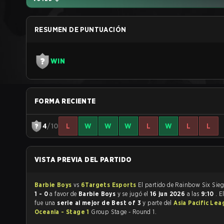
RESUMEN DE PUNTUACIÓN
WIN
FORMA RECIENTE
4
/10
L
W
W
W
L
W
L
L
VISTA PREVIA DEL PARTIDO
Barbie Boys
vs
6Targets Esports
1 - 0
a favor de
Barbie Boys
y se jugó el
16 jun 2026
a las
9:10
. E
fue una
serie al mejor de Best of 3
y parte del
Asia Pacific Le
Oceania - Stage 1
Group Stage - Round 1.