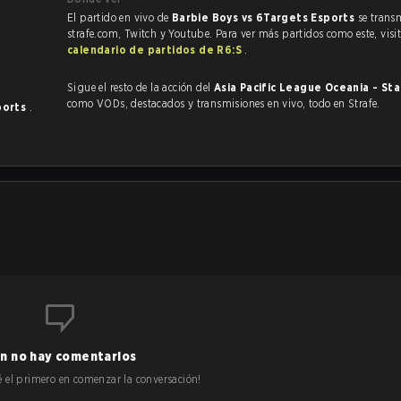
El partido en vivo de
Barbie Boys vs 6Targets Esports
se trans
strafe.com, Twitch y Youtube. Para ver más partidos como este, visit
calendario de partidos de R6:S
.
Sigue el resto de la acción del
Asia Pacific League Oceania - St
como VODs, destacados y transmisiones en vivo, todo en Strafe.
ports
.
n no hay comentarios
 sé el primero en comenzar la conversación!