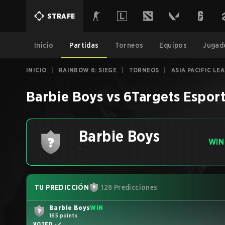
STRAFE
Inicio
Partidas
Torneos
Equipos
Jugad
INICIO
|
RAINBOW 6: SIEGE
|
TORNEOS
|
ASIA PACIFIC LE
Barbie Boys
vs
6Targets Esport
Barbie Boys
WIN
-
TU PREDICCIÓN
126 Predicciones
Barbie Boys
WIN
165 points
VOTED