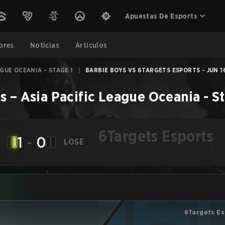
Apuestas De Esports
ores
Noticias
Artículos
AGUE OCEANIA - STAGE 1
|
BARBIE BOYS VS 6TARGETS ESPORTS - JUN 1
s
–
Asia Pacific League Oceania - St
6Targets Esports
1
-
0
LOSE
-
6Targets Es