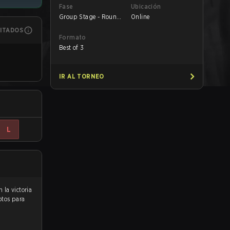
Fase
Ubicación
Group Stage - Round
Online
1
MITADOS
Formato
Best of 3
IR AL TORNEO
L
otos para