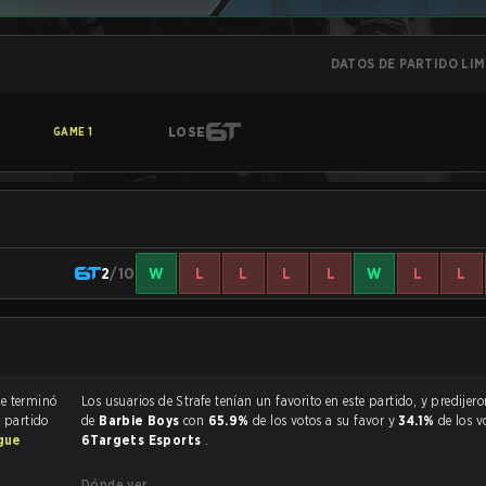
DATOS DE PARTIDO LI
LOSE
GAME
1
2
/10
W
L
L
L
L
W
L
L
El partido de Rainbow Six Siege terminó
Los usuarios de Strafe tenían un favorito en este partido, y predijeron la victoria
l partido
de
Barbie Boys
con
65.9%
de los votos a su favor y
34.1%
de los v
ague
6Targets Esports
.
Dónde ver