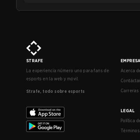
STRAFE
EMPRES
La experiencia número uno para fans de
Acerca de
esports en la web y móvil.
Contácta
Carreras
Strafe, todo sobre esports
LEGAL
Política 
Términos 