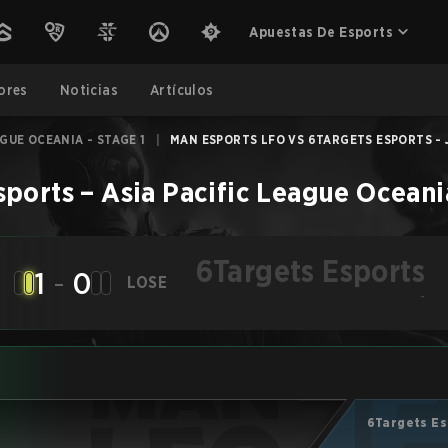
Apuestas De Esports
ores
Noticias
Artículos
AGUE OCEANIA - STAGE 1
|
MAN ESPORTS LFO VS 6TARGETS ESPORTS - J
sports
–
Asia Pacific League Oceania
6Targets Esports
1
-
0
LOSE
-
6Targets Es