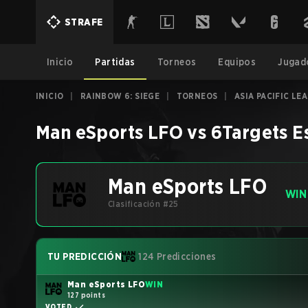
STRAFE
Inicio
Partidas
Torneos
Equipos
Jugad
INICIO
|
RAINBOW 6: SIEGE
|
TORNEOS
|
ASIA PACIFIC LE
Man eSports LFO
vs
6Targets E
Man eSports LFO
WIN
Clasificación #25
TU PREDICCIÓN
124 Predicciones
Man eSports LFO
WIN
127 points
VOTED