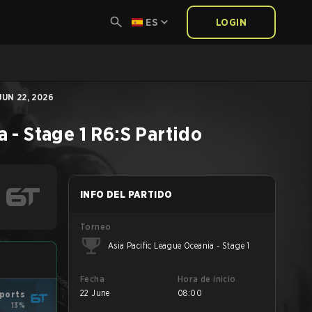
ES
LOGIN
UN 22, 2026
 - Stage 1
R6:S
Partido
INFO DEL PARTIDO
Torneo
Asia Pacific League Oceania - Stage 1
Fecha
Hora de inicio
22 June
08:00
ports
13%