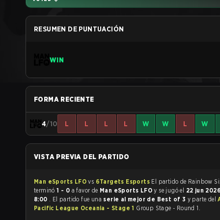
RESUMEN DE PUNTUACIÓN
WIN
FORMA RECIENTE
4
/10
L
L
L
L
W
W
L
W
VISTA PREVIA DEL PARTIDO
Man eSports LFO
vs
6Targets Esports
El partido de Rainbow Six Siege
terminó
1 - 0
a favor de
Man eSports LFO
y se jugó el
22 jun 202
8:00
. El partido fue una
serie al mejor de Best of 3
y parte del
Pacific League Oceania - Stage 1
Group Stage - Round 1.