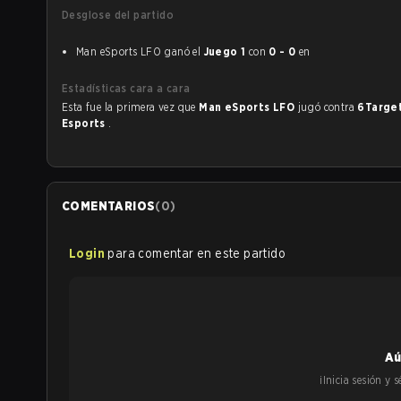
Desglose del partido
Man eSports LFO ganó el
Juego 1
con
0 - 0
en
Estadísticas cara a cara
Esta fue la primera vez que
Man eSports LFO
jugó contra
6Targe
Esports
.
COMENTARIOS
(
0
)
Login
para comentar en este partido
Aú
¡Inicia sesión y