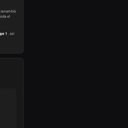
 transmitió
sita el
age 1
, así