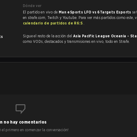
Dónde ver
El partido en vivo de
Man eSports LFO vs 6Targets Esports
se
en strafe.com, Twitch y Youtube. Para ver más partidos como este, vi
calendario de partidos de R6:S
.
Sigue el resto de la acción del
Asia Pacific League Oceania - St
ts
como VODs, destacados y transmisiones en vivo, todo en Strafe.
n no hay comentarios
 sé el primero en comenzar la conversación!