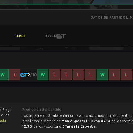
DATOS DE PARTIDO LI
LOSE
GAME
1
W
L
2
/10
W
L
L
L
L
W
L
L
Predicción del partido
6
a las
Los usuarios de Strafe tenían un favorito abrumador en este partido, y
Asia
predijeron la victoria de
Man eSports LFO
con
87.1%
de los votos 
12.9%
de los votos para
6Targets Esports
.