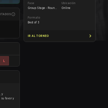
Fase
Ubicación
Group Stage - Round
Online
1
MITADOS
Formato
Best of 3
IR AL TORNEO
L
a su favor y