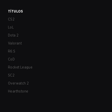
TÍTULOS
CS2
LoL
Dota 2
Valorant
R6:S
CoD
Rocket League
SC2
Overwatch 2
Hearthstone