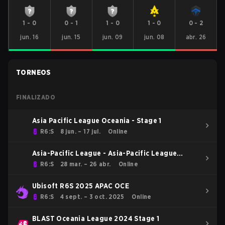
1
-
0
0
-
1
1
-
0
1
-
0
0
-
2
jun. 16
jun. 15
jun. 09
jun. 08
abr. 26
TORNEOS
FINALIZADO
Asia Pacific League Oceania - Stage 1
R6:S
8 jun. – 17 jul.
Online
Asia-Pacific League - Asia-Pacific League
Kickoff: Oceania
R6:S
28 mar. – 26 abr.
Online
Ubisoft R6S 2025 APAC OCE
R6:S
4 sept. – 3 oct. 2025
Online
BLAST Oceania League 2024 Stage 1