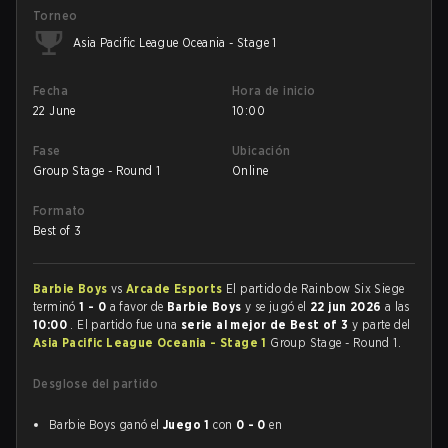
Torneo
Asia Pacific League Oceania - Stage 1
Fecha
Hora de inicio
22 June
10:00
Fase
Ubicación
Group Stage - Round 1
Online
Formato
Best of 3
Barbie Boys
vs
Arcade Esports
El partido de Rainbow Six Siege
terminó
1 - 0
a favor de
Barbie Boys
y se jugó el
22 jun 2026
a las
10:00
. El partido fue una
serie al mejor de Best of 3
y parte del
Asia Pacific League Oceania - Stage 1
Group Stage - Round 1.
Desglose del partido
Barbie Boys ganó el
Juego 1
con
0 - 0
en