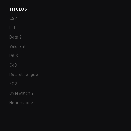
TÍTULOS
CS2
LoL
Dota 2
Valorant
R6:S
CoD
Rocket League
SC2
Overwatch 2
Hearthstone