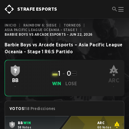
STRAFE ESPORTS
INICIO
|
RAINBOW 6: SIEGE
|
TORNEOS
|
ASIA PACIFIC LEAGUE OCEANIA - STAGE 1
|
BARBIE BOYS VS ARCADE ESPORTS - JUN 22, 2026
Barbie Boys
vs
Arcade Esports
–
Asia Pacific League
Oceania - Stage 1
R6:S
Partido
1
-
0
ARC
BB
WIN
LOSE
-
-
VOTOS
118 Predicciones
BB
WIN
ARC
58 Votos
60 Votos