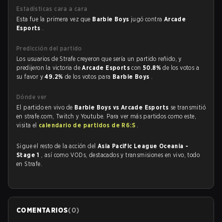
Estadísticas cara a cara
Esta fue la primera vez que
Barbie Boys
jugó contra
Arcade
Esports
.
Predicción del partido
Los usuarios de Strafe creyeron que sería un partido reñido, y
predijeron la victoria de
Arcade Esports
con
50.8%
de los votos a
su favor y
49.2%
de los votos para
Barbie Boys
.
Dónde ver
El partido en vivo de
Barbie Boys vs Arcade Esports
se transmitió
en strafe.com, Twitch y Youtube. Para ver más partidos como este,
visita el
calendario de partidos de R6:S
.
Sigue el resto de la acción del
Asia Pacific League Oceania -
Stage 1
, así como VODs, destacados y transmisiones en vivo, todo
en Strafe.
COMENTARIOS
(
0
)