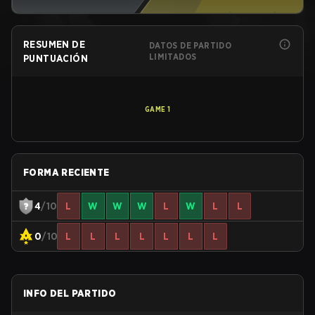
RESUMEN DE
DATOS DE PARTIDO
LIMITADOS
PUNTUACIÓN
GAME
1
FORMA RECIENTE
4
/10
L
W
W
W
L
W
L
L
0
/10
L
L
L
L
L
L
L
INFO DEL PARTIDO