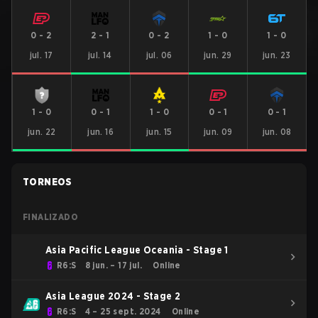
0
-
2
2
-
1
0
-
2
1
-
0
1
-
0
jul. 17
jul. 14
jul. 06
jun. 29
jun. 23
1
-
0
0
-
1
1
-
0
0
-
1
0
-
1
jun. 22
jun. 16
jun. 15
jun. 09
jun. 08
TORNEOS
FINALIZADO
Asia Pacific League Oceania - Stage 1
R6:S
8 jun. – 17 jul.
Online
Asia League 2024 - Stage 2
R6:S
4 – 25 sept. 2024
Online