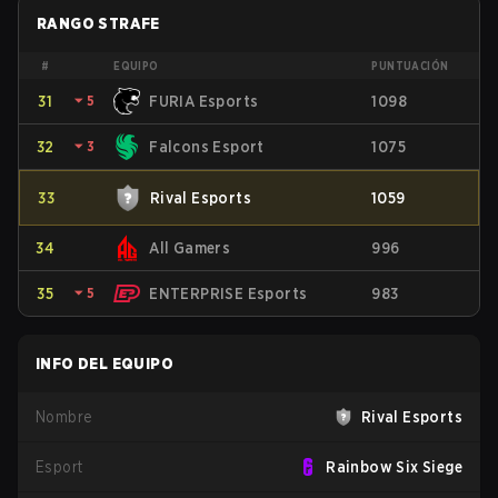
RANGO STRAFE
#
EQUIPO
PUNTUACIÓN
31
⏷
5
FURIA Esports
1098
32
⏷
3
Falcons Esport
1075
33
Rival Esports
1059
34
All Gamers
996
35
⏷
5
ENTERPRISE Esports
983
INFO DEL EQUIPO
Nombre
Rival Esports
Esport
Rainbow Six Siege