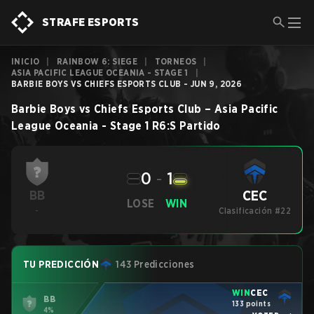
STRAFE ESPORTS
INICIO
|
RAINBOW 6: SIEGE
|
TORNEOS
|
ASIA PACIFIC LEAGUE OCEANIA - STAGE 1
|
BARBIE BOYS VS CHIEFS ESPORTS CLUB - JUN 9, 2026
Barbie Boys
vs
Chiefs Esports Club
–
Asia Pacific
League Oceania - Stage 1
R6:S
Partido
0
-
1
CEC
BB
LOSE
WIN
-
Clasificación #22
TU PREDICCIÓN
143 Predicciones
WIN
CEC
BB
133 points
4%