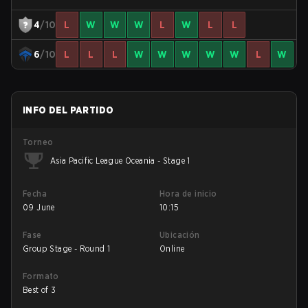
4
/10
L
W
W
W
L
W
L
L
6
/10
L
L
L
W
W
W
W
W
L
W
INFO DEL PARTIDO
Torneo
Asia Pacific League Oceania - Stage 1
Fecha
Hora de inicio
09 June
10:15
Fase
Ubicación
Group Stage - Round 1
Online
Formato
Best of 3