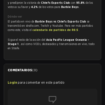
y predijeron la victoria de
Chiefs Esports Club
con
95.8%
de los
votos a su favor y
4.2%
de los votos para
Barbie Boys
.
Dónde ver
El partido en vivo de
Barbie Boys vs Chiefs Esports Club
se
transmitió en strafe.com, Twitch y Youtube. Para ver más partidos
como este, visita el
calendario de partidos de R6:S
.
Sigue el resto de la acción del
Asia Pacific League Oceania -
Stage 1
, así como VODs, destacados y transmisiones en vivo, todo
en Strafe.
COMENTARIOS
(
0
)
Login
para comentar en este partido