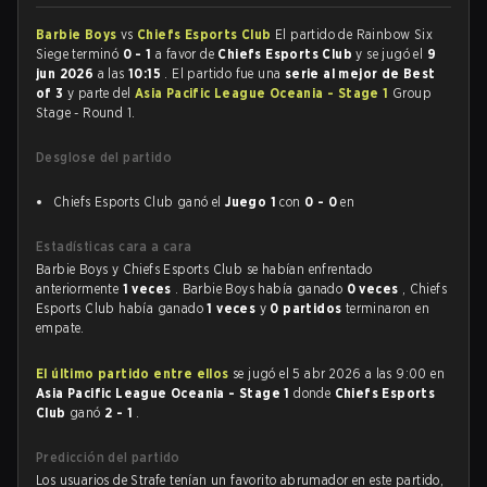
Barbie Boys
vs
Chiefs Esports Club
El partido de Rainbow Six
Siege terminó
0 - 1
a favor de
Chiefs Esports Club
y se jugó el
9
jun 2026
a las
10:15
. El partido fue una
serie al mejor de Best
of 3
y parte del
Asia Pacific League Oceania - Stage 1
Group
Stage - Round 1.
Desglose del partido
Chiefs Esports Club ganó el
Juego 1
con
0 - 0
en
Estadísticas cara a cara
Barbie Boys y Chiefs Esports Club se habían enfrentado
anteriormente
1 veces
. Barbie Boys había ganado
0 veces
, Chiefs
Esports Club había ganado
1 veces
y
0 partidos
terminaron en
empate.
El último partido entre ellos
se jugó el 5 abr 2026 a las 9:00 en
Asia Pacific League Oceania - Stage 1
donde
Chiefs Esports
Club
ganó
2 - 1
.
Predicción del partido
Los usuarios de Strafe tenían un favorito abrumador en este partido,