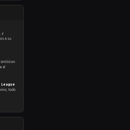
tos a su
nsmitió en
a el
ic League