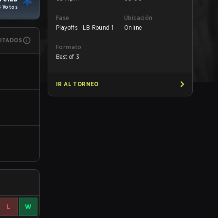
6 Votos
Fase
Ubicación
Playoffs - LB Round 1
Online
MITADOS
Formato
Best of 3
IR AL TORNEO
L
W