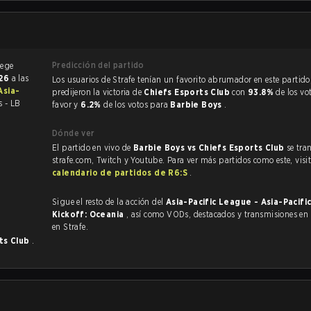
Predicción del partido
026
a las
Los usuarios de Strafe tenían un favorito abrumador en este partido, y
Asia-
predijeron la victoria de
Chiefs Esports Club
con
93.8%
de los vo
s - LB
favor y
6.2%
de los votos para
Barbie Boys
.
Dónde ver
El partido en vivo de
Barbie Boys vs Chiefs Esports Club
se tra
strafe.com, Twitch y Youtube. Para ver más partidos como este, visit
calendario de partidos de R6:S
.
Sigue el resto de la acción del
Asia-Pacific League - Asia-Pacif
Kickoff: Oceania
, así como VODs, destacados y transmisiones en vivo, todo
en Strafe.
ts Club
.