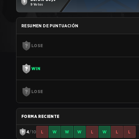
9 Votos
RESUMEN DE PUNTUACIÓN
LOSE
WIN
LOSE
FORMA RECIENTE
4
/10
L
W
W
W
L
W
L
L