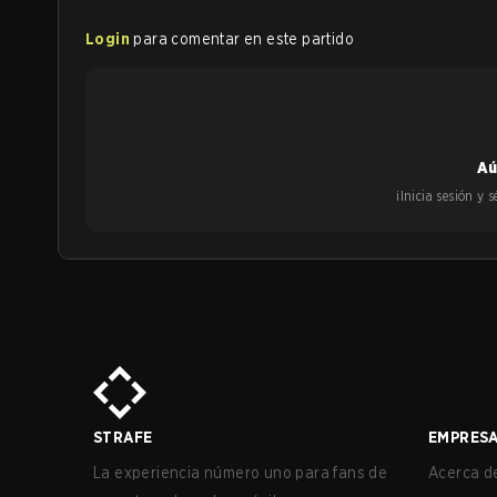
Login
para comentar en este partido
Aú
¡Inicia sesión y
STRAFE
EMPRES
La experiencia número uno para fans de
Acerca de