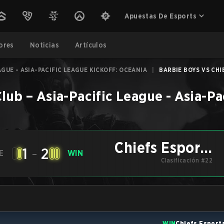
Apuestas De Esports
ores
Noticias
Artículos
AGUE - ASIA-PACIFIC LEAGUE KICKOFF: OCEANIA
|
BARBIE BOYS VS CHI
Club
–
Asia-Pacific League - Asia-Pa
Chiefs Esports
1
-
2
E
WIN
Clasificación #22
Club
WIN
Chiefs Esport