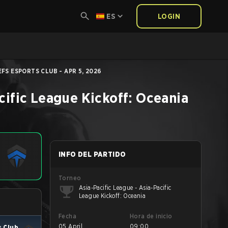
ES
LOGIN
EFS ESPORTS CLUB - APR 5, 2026
cific League Kickoff: Oceania
INFO DEL PARTIDO
Torneo
Asia-Pacific League - Asia-Pacific
League Kickoff: Oceania
Fecha
Hora de inicio
05 April
09:00
s Club