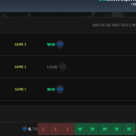
13
DATOS DE PARTIDO LI
WIN
GAME
3
LOSE
GAME
2
WIN
GAME
1
6
/10
L
L
L
W
W
W
W
W