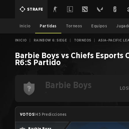
STRAFE
Inicio
Partidas
Torneos
Equipos
Jugad
INICIO
|
RAINBOW 6: SIEGE
|
TORNEOS
|
ASIA-PACIFIC LE
Barbie Boys
vs
Chiefs Esports 
R6:S
Partido
Barbie Boys
LOS
-
VOTOS
145 Predicciones
Barbie Boys