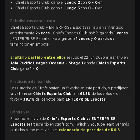
Chiefs Esports Club ganó el
Juego 2
con
0 - 0
en
Chiefs Esports Club ganó el
Juego 3
con
0 - 0
en
Estadísticas cara a cara
Chiefs Esports Club y ENTERPRISE Esports se habían enfrentado
anteriormente
2 veces
. Chiefs Esports Club había ganado
1 veces
, ENTERPRISE Esports había ganado
1 veces
y
0 partidos
terminaron en empate.
El último partido entre ellos
se jugó el 22 jun 2026 a las 11:10 en
Asia Pacific League Oceania - Stage 1
donde
Chiefs Esports
Club
ganó
1 - 0
.
Predicción del partido
Los usuarios de Strafe tenían un favorito en este partido, y predijeron
la victoria de
Chiefs Esports Club
con
61.3%
de los votos a su
favor y
38.7%
de los votos para
ENTERPRISE Esports
.
Dónde ver
El partido en vivo de
Chiefs Esports Club vs ENTERPRISE
Esports
se transmitió en strafe.com, Twitch y Youtube. Para ver más
partidos como este, visita el
calendario de partidos de R6:S
.