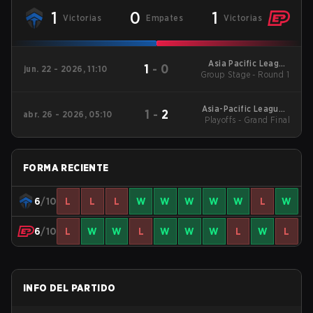
1
0
1
Victorias
Empates
Victorias
Asia Pacific League
1
-
0
jun. 22 - 2026, 11:10
Group Stage - Round 1
Oceania - Stage 1
Asia-Pacific League -
1
-
2
abr. 26 - 2026, 05:10
Playoffs - Grand Final
Asia-Pacific League
Kickoff: Oceania
FORMA RECIENTE
6
/10
L
L
L
W
W
W
W
W
L
W
6
/10
L
W
W
L
W
W
W
L
W
L
INFO DEL PARTIDO