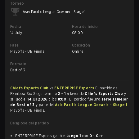
Torneo
Asia Pacific League Oceania - Stage 1
Fecha
Hora de inicio
14 July
08:00
Fase
Ubicación
Playoffs - UB Finals
Online
Formato
Best of 3
Chiefs Esports Club
vs
ENTERPRISE Esports
El partido de
Rainbow Six Siege terminó
2 - 1
a favor de
Chiefs Esports Club
y
se jugó el
14 jul 2026
a las
8:00
. El partido fue una
serie al mejor
de Best of 3
y parte del
Asia Pacific League Oceania - Stage 1
Playoffs - UB Finals.
Desglose del partido
ENTERPRISE Esports ganó el
Juego 1
con
0 - 0
en