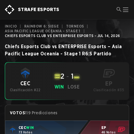
STRAFE ESPORTS
INICIO
|
RAINBOW 6: SIEGE
|
TORNEOS
|
ASIA PACIFIC LEAGUE OCEANIA - STAGE 1
|
CHIEFS ESPORTS CLUB VS ENTERPRISE ESPORTS - JUL 14, 2026
Chiefs Esports Club
vs
ENTERPRISE Esports
–
Asia
Pacific League Oceania - Stage 1
R6:S
Partido
2
-
1
EP
CEC
WIN
LOSE
Clasificación #22
Clasificación #35
VOTOS
119 Predicciones
CEC
WIN
EP
73 Votos
46 Votos