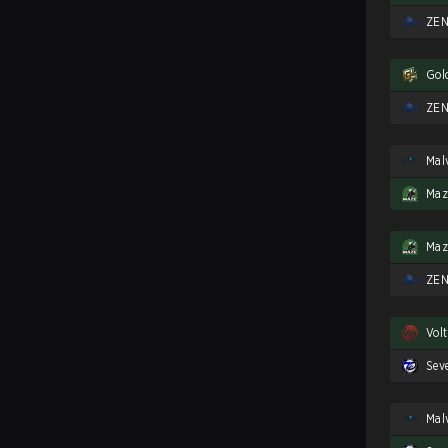
ZEN
Gol
ZEN
Maz
Maz
ZEN
Vol
Sev