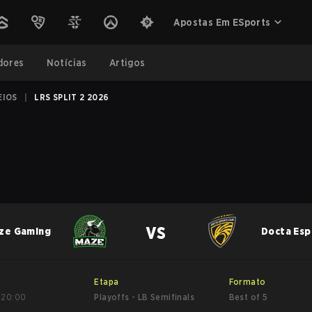
Apostas Em ESports
dores
Notícias
Artigos
EIOS
|
LRS SPLIT 2 2026
vs
ze Gaming
Docta Esp
Etapa
Formato
,
20:00
Playoffs - LB Semifinals
Best of 5