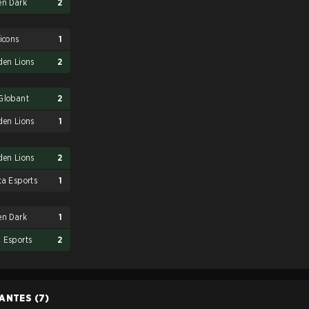
en Dark
2
ticons
1
den Lions
2
Globant
2
den Lions
1
den Lions
2
ta Esports
1
en Dark
1
 Esports
2
PANTES
(7)