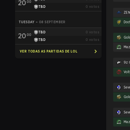
20
00
TBD
0
votos
ZEN
Doc
TUESDAY
–
08 SEPTEMBER
TBD
0
votos
20
00
Gol
TBD
0
votos
Maz
VER TODAS AS PARTIDAS DE LOL
9z 
Vol
Sev
Gol
Sev
Maz