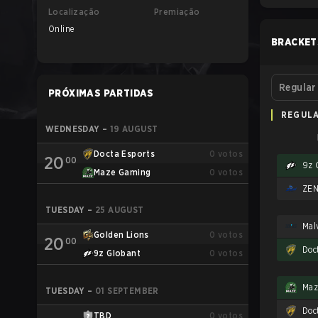
Localização
Premiação
Online
BRACKET
Regular
PRÓXIMAS PARTIDAS
REGUL
WEDNESDAY
–
19 AUGUST
Docta Esports
0
votos
20
00
9z 
Maze Gaming
0
votos
ZEN
TUESDAY
–
25 AUGUST
Golden Lions
0
votos
20
00
Doc
9z Globant
0
votos
Maz
TUESDAY
–
01 SEPTEMBER
Doc
TBD
0
votos