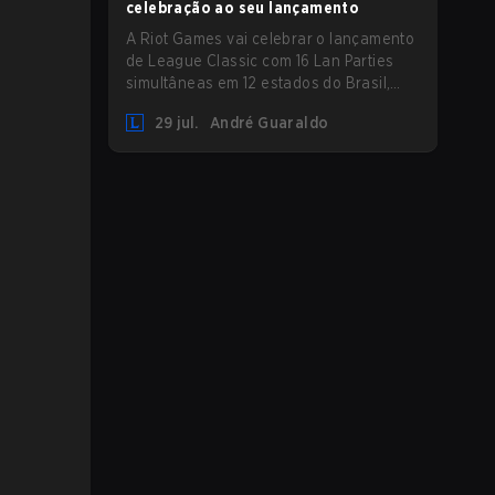
celebração ao seu lançamento
A Riot Games vai celebrar o lançamento
de League Classic com 16 Lan Parties
simultâneas em 12 estados do Brasil,
reunindo a comunidade em eventos
29 jul.
André Guaraldo
presenciais nos dias 01 e 02 de agosto.