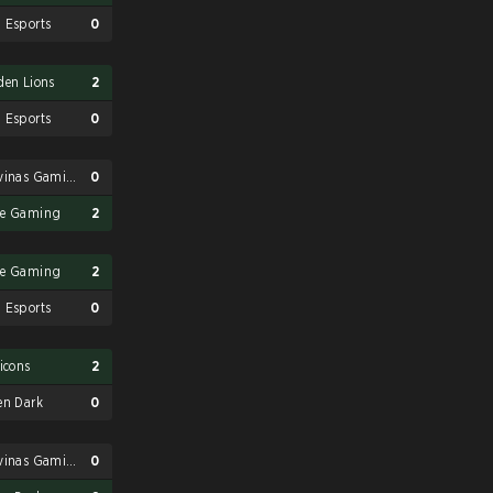
 Esports
0
den Lions
2
 Esports
0
Malvinas Gaming
0
e Gaming
2
e Gaming
2
 Esports
0
ticons
2
en Dark
0
Malvinas Gaming
0