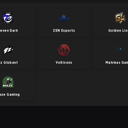
even Dark
ZEN Esports
Golden Lio
z Globant
Volticons
Malvinas Ga
aze Gaming