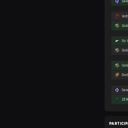
Sev
Vol
Gol
9z 
Gol
Gol
Doc
Sev
ZEN
PARTICI