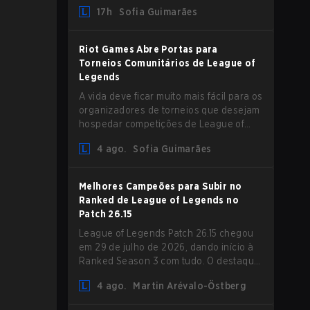
aumento de Magic Resist para ADCs e
17h
Sofia Guimarães
nerfs em Camille que podem impactar
sua presença no support.
Riot Games Abre Portas para
Torneios Comunitários de League of
Legends
A vida deve ficar muito mais fácil para os
organizadores de torneios que desejam
hospedar competições de League of
Legends, pois a Riot Games atualizou
4 ago.
Sofia Guimarães
suas Diretrizes de Competições
Comunitárias. As mudanças removem
várias restrições desatualizadas.
Melhores Campeões para Subir no
Ranked de League of Legends no
Patch 26.15
League of Legends Patch 26.15 chegou
em 29 de julho de 2026, dando início à
Ranked Season 3 com tudo. O destaque
é sem dúvida o rework de Bel'Veth, mas
4 ago.
Martin Arévalo-Östberg
a última atualização também trouxe
algumas mudanças necessárias em