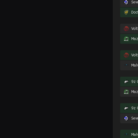
Sev
Doc
Vol
Maz
Vol
9z 
Maz
9z 
Sev