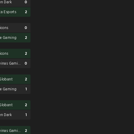
en Dark
0
ta Esports
2
ticons
0
e Gaming
2
ticons
2
Malvinas Gaming
0
Globant
2
e Gaming
1
Globant
2
en Dark
1
Malvinas Gaming
2