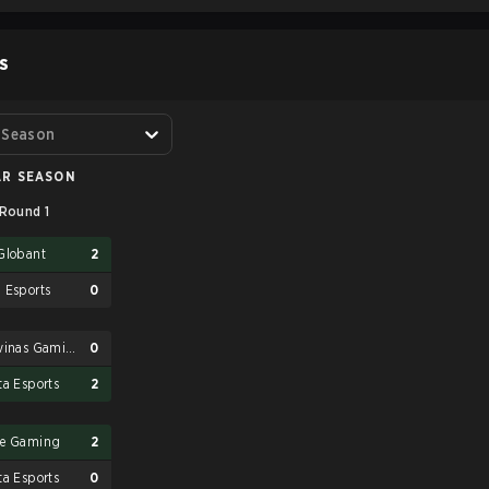
S
 Season
AR SEASON
Round 1
Globant
2
 Esports
0
Malvinas Gaming
0
ta Esports
2
e Gaming
2
ta Esports
0