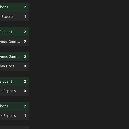
ticons
2
 Esports
1
Globant
2
Malvinas Gaming
0
Malvinas Gaming
2
den Lions
0
Globant
2
ta Esports
0
ticons
2
ta Esports
1