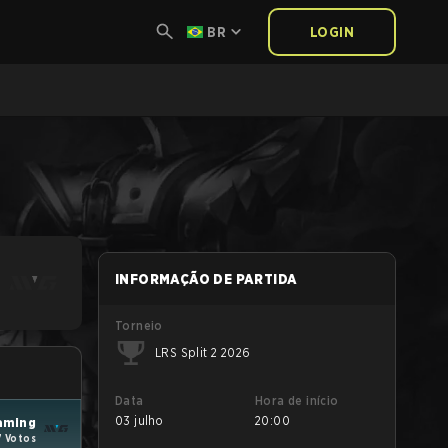
BR
LOGIN
INFORMAÇÃO DE PARTIDA
Torneio
LRS Split 2 2026
Data
Hora de início
03 julho
20:00
aming
7 Votos