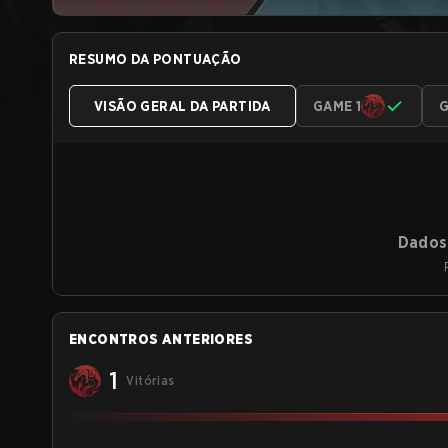
RESUMO DA PONTUAÇÃO
VISÃO GERAL DA PARTIDA
GAME 1
G
Dados 
ENCONTROS ANTERIORES
1
Vitórias