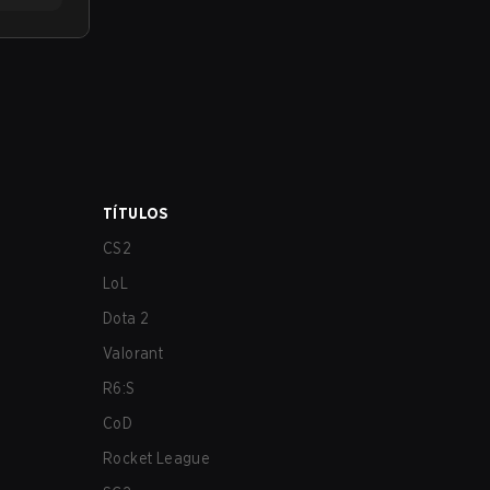
TÍTULOS
CS2
LoL
Dota 2
Valorant
R6:S
CoD
Rocket League