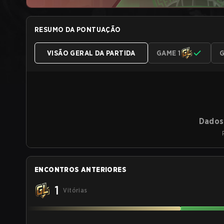
RESUMO DA PONTUAÇÃO
VISÃO GERAL DA PARTIDA
GAME 1
G
Dados 
ENCONTROS ANTERIORES
1
Vitórias