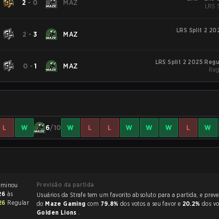
2
-
0
MAZ
LRS S
LRS Split 2 20
2
-
3
MAZ
LRS Split 2 2025 Reg
0
-
1
MAZ
Reg
L
W
6
/10
W
L
L
W
W
W
L
W
Previsão da partida
de League of Legends terminou
026
às
Usuários da Strafe tem um favorito absoluto para a partida, e preveem a vitória
026
Regular
do
Maze Gaming
com
79.8%
dos votos a seu favor e
20.2%
dos vo
Golden Lions
.