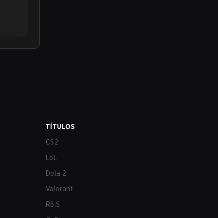
TÍTULOS
CS2
LoL
Dota 2
Valorant
R6:S