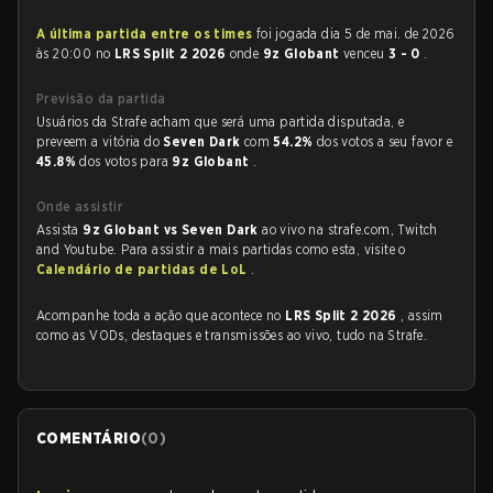
A última partida entre os times
foi jogada dia 5 de mai. de 2026
às 20:00 no
LRS Split 2 2026
onde
9z Globant
venceu
3 - 0
.
Previsão da partida
Usuários da Strafe acham que será uma partida disputada, e
preveem a vitória do
Seven Dark
com
54.2%
dos votos a seu favor e
45.8%
dos votos para
9z Globant
.
Onde assistir
Assista
9z Globant vs Seven Dark
ao vivo na strafe.com, Twitch
and Youtube. Para assistir a mais partidas como esta, visite o
Calendário de partidas de LoL
.
Acompanhe toda a ação que acontece no
LRS Split 2 2026
, assim
como as VODs, destaques e transmissões ao vivo, tudo na Strafe.
COMENTÁRIO
(
0
)