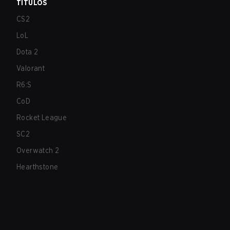
TÍTULOS
CS2
LoL
Dota 2
Valorant
R6:S
CoD
Rocket League
SC2
Overwatch 2
Hearthstone