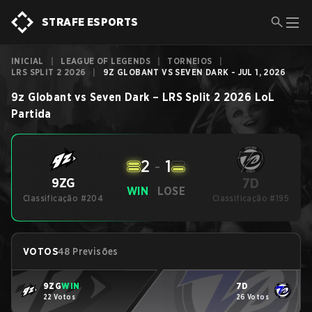
STRAFE ESPORTS
INICIAL
|
LEAGUE OF LEGENDS
|
TORNEIOS
|
LRS SPLIT 2 2026
|
9Z GLOBANT VS SEVEN DARK - JUL 1, 2026
9z Globant
vs
Seven Dark
–
LRS Split 2 2026
LoL
Partida
2
-
1
7D
9ZG
WIN
LOSE
Classificação #204
Classificação #195
VOTOS
48 Previsões
9ZG
WIN
7D
22 Votos
26 Votos