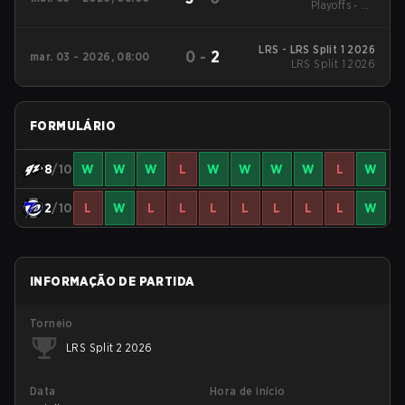
Playoffs - LB
Quarterfinals
LRS - LRS Split 1 2026
0
-
2
mar. 03 - 2026, 08:00
LRS Split 1 2026
FORMULÁRIO
8
/10
W
W
W
L
W
W
W
W
L
W
2
/10
L
W
L
L
L
L
L
L
L
W
INFORMAÇÃO DE PARTIDA
Torneio
LRS Split 2 2026
Data
Hora de início