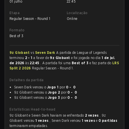
01 julho
22:45
Etapa
Localização
Regular Season - Round 1
Online
Formato
Best of 3
9z Globant
vs
Seven Dark
A partida de League of Legends
terminou
2 - 1
a favor de
9z Globant
e foi jogada no dia
1 de jul.
de 2026
às
22:45
. A partida foi uma
Best of 3
e faz parte do
LRS
Split 2 2026
Regular Season - Round 1.
Detalhes da partida
Seven Dark venceu o
Jogo 1
por
0 - 0
9z Globant venceu o
Jogo 2
por
0 - 0
9z Globant venceu o
Jogo 3
por
0 - 0
Estatísticas Head-to-head
9z Globant e Seven Dark haviam se enfrentado
2 vezes
. 9z
Globant venceu
1 vezes
, Seven Dark venceu
1 vezes
e
0 partidas
terminaram empatadas.