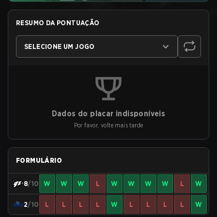
RESUMO DA PONTUAÇÃO
SELECIONE UM JOGO
Dados do placar indisponíveis
Por favor, volte mais tarde
FORMULÁRIO
8
/10
W
W
W
L
W
W
W
W
L
W
2
/10
L
L
L
L
W
L
L
L
L
W