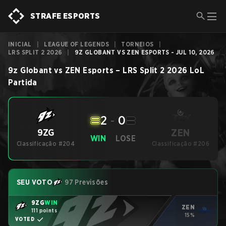
STRAFE ESPORTS
INICIAL
|
LEAGUE OF LEGENDS
|
TORNEIOS
|
LRS SPLIT 2 2026
|
9Z GLOBANT VS ZEN ESPORTS - JUL 10, 2026
9z Globant
vs
ZEN Esports
–
LRS Split 2 2026
LoL
Partida
2
-
0
ZEN
9ZG
WIN
LOSE
Classificação #204
Classificação #206
SEU VOTO
97 Previsões
9ZG
WIN
ZEN
111 points
15%
VOTED