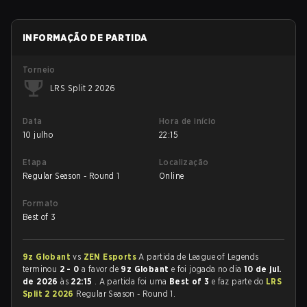
INFORMAÇÃO DE PARTIDA
Torneio
LRS Split 2 2026
Data
Hora de início
10 julho
22:15
Etapa
Localização
Regular Season - Round 1
Online
Formato
Best of 3
9z Globant
vs
ZEN Esports
A partida de League of Legends
terminou
2 - 0
a favor de
9z Globant
e foi jogada no dia
10 de jul.
de 2026
às
22:15
. A partida foi uma
Best of 3
e faz parte do
LRS
Split 2 2026
Regular Season - Round 1.