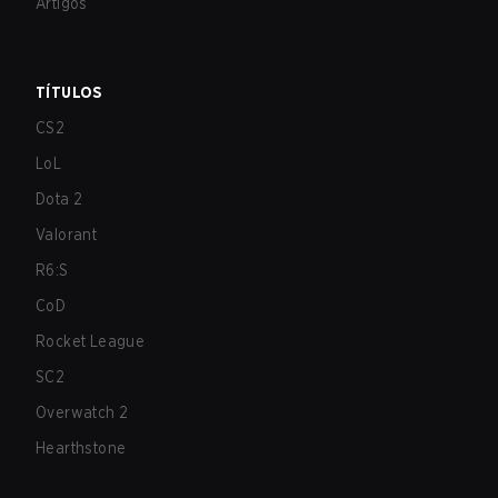
Artigos
TÍTULOS
CS2
LoL
Dota 2
Valorant
R6:S
CoD
Rocket League
SC2
Overwatch 2
Hearthstone