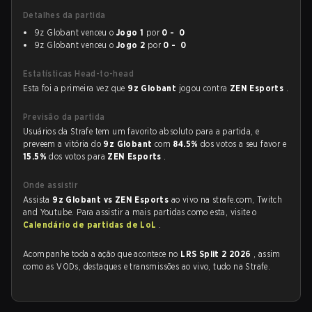
Detalhes da partida
9z Globant venceu o
Jogo 1
por
0 - 0
9z Globant venceu o
Jogo 2
por
0 - 0
Estatísticas Head-to-head
Esta foi a primeira vez que
9z Globant
jogou contra
ZEN Esports
.
Previsão da partida
Usuários da Strafe tem um favorito absoluto para a partida, e
preveem a vitória do
9z Globant
com
84.5%
dos votos a seu favor e
15.5%
dos votos para
ZEN Esports
.
Onde assistir
Assista
9z Globant vs ZEN Esports
ao vivo na strafe.com, Twitch
and Youtube. Para assistir a mais partidas como esta, visite o
Calendário de partidas de LoL
.
Acompanhe toda a ação que acontece no
LRS Split 2 2026
, assim
como as VODs, destaques e transmissões ao vivo, tudo na Strafe.