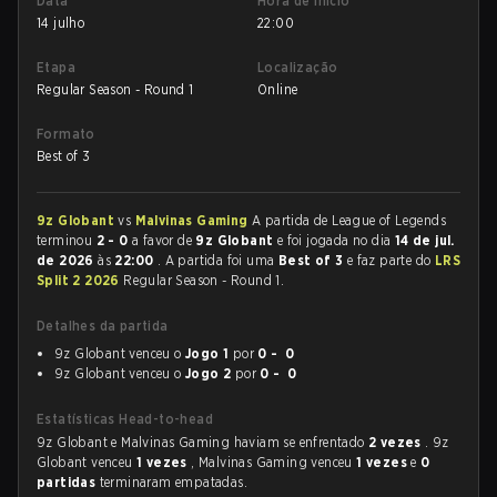
Data
Hora de início
14 julho
22:00
Etapa
Localização
Regular Season - Round 1
Online
Formato
Best of 3
9z Globant
vs
Malvinas Gaming
A partida de League of Legends
terminou
2 - 0
a favor de
9z Globant
e foi jogada no dia
14 de jul.
de 2026
às
22:00
. A partida foi uma
Best of 3
e faz parte do
LRS
Split 2 2026
Regular Season - Round 1.
Detalhes da partida
9z Globant venceu o
Jogo 1
por
0 - 0
9z Globant venceu o
Jogo 2
por
0 - 0
Estatísticas Head-to-head
9z Globant e Malvinas Gaming haviam se enfrentado
2 vezes
. 9z
Globant venceu
1 vezes
, Malvinas Gaming venceu
1 vezes
e
0
partidas
terminaram empatadas.