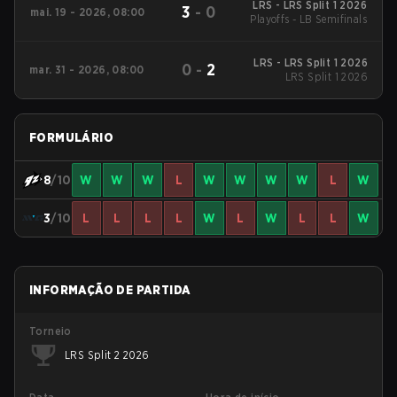
LRS - LRS Split 1 2026
3
-
0
mai. 19 - 2026, 08:00
Playoffs - LB Semifinals
LRS - LRS Split 1 2026
0
-
2
mar. 31 - 2026, 08:00
LRS Split 1 2026
FORMULÁRIO
8
/10
W
W
W
L
W
W
W
W
L
W
3
/10
L
L
L
L
W
L
W
L
L
W
INFORMAÇÃO DE PARTIDA
Torneio
LRS Split 2 2026