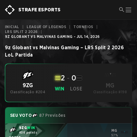
STRAFE ESPORTS
INICIAL
|
LEAGUE OF LEGENDS
|
TORNEIOS
|
LRS SPLIT 2 2026
|
9Z GLOBANT VS MALVINAS GAMING - JUL 14, 2026
9z Globant
vs
Malvinas Gaming
–
LRS Split 2 2026
LoL
Partida
2
-
0
MG
9ZG
WIN
LOSE
Classificação #204
Classificação #198
SEU VOTO
87 Previsões
9ZG
WIN
MG
406 points
57%