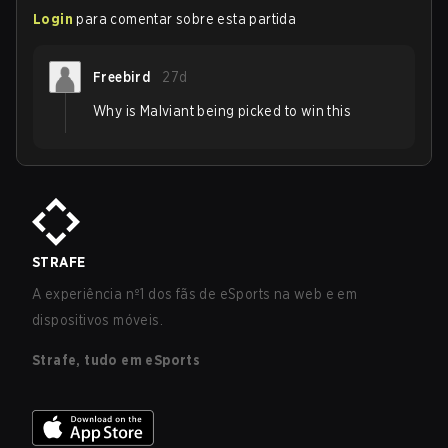
Login
para comentar sobre esta partida
Freebird
27d
Why is Malviant being picked to win this
STRAFE
A experiência nº1 dos fãs de eSports na web e em
dispositivos móveis.
Strafe, tudo em eSports