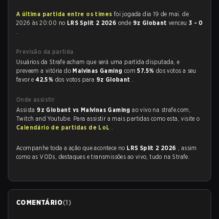
A última partida entre os times
foi jogada dia 19 de mai. de
2026 às 20:00 no
LRS Split 2 2026
onde
9z Globant
venceu
3 - 0
.
Previsão da partida
Usuários da Strafe acham que será uma partida disputada, e
preveem a vitória do
Malvinas Gaming
com
57.5%
dos votos a seu
favor e
42.5%
dos votos para
9z Globant
.
Onde assistir
Assista
9z Globant vs Malvinas Gaming
ao vivo na strafe.com,
Twitch and Youtube. Para assistir a mais partidas como esta, visite o
Calendário de partidas de LoL
.
Acompanhe toda a ação que acontece no
LRS Split 2 2026
, assim
como as VODs, destaques e transmissões ao vivo, tudo na Strafe.
COMENTÁRIO
(
1
)