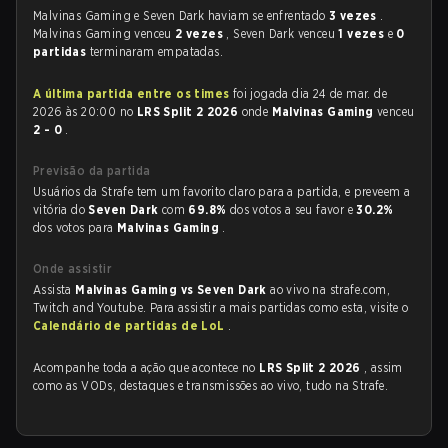
Malvinas Gaming e Seven Dark haviam se enfrentado
3 vezes
.
Malvinas Gaming venceu
2 vezes
, Seven Dark venceu
1 vezes
e
0
partidas
terminaram empatadas.
A última partida entre os times
foi jogada dia 24 de mar. de
2026 às 20:00 no
LRS Split 2 2026
onde
Malvinas Gaming
venceu
2 - 0
.
Previsão da partida
Usuários da Strafe tem um favorito claro para a partida, e preveem a
vitória do
Seven Dark
com
69.8%
dos votos a seu favor e
30.2%
dos votos para
Malvinas Gaming
.
Onde assistir
Assista
Malvinas Gaming vs Seven Dark
ao vivo na strafe.com,
Twitch and Youtube. Para assistir a mais partidas como esta, visite o
Calendário de partidas de LoL
.
Acompanhe toda a ação que acontece no
LRS Split 2 2026
, assim
como as VODs, destaques e transmissões ao vivo, tudo na Strafe.