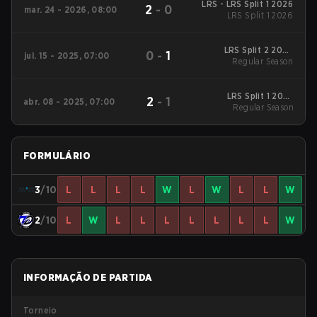
LRS - LRS Split 1 2026
2
-
0
mar. 24 - 2026, 08:00
LRS Split 1 2026
LRS Split 2 2025
0
-
1
jul. 15 - 2025, 07:00
Regular Season
Regular Season
LRS Split 1 2025
2
-
1
abr. 08 - 2025, 07:00
Regular Season
Regular Season
FORMULÁRIO
3
/10
L
L
L
L
W
L
W
L
L
W
2
/10
L
W
L
L
L
L
L
L
L
W
INFORMAÇÃO DE PARTIDA
Torneio