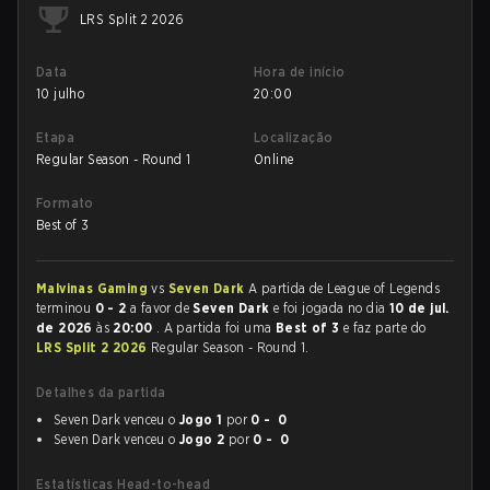
LRS Split 2 2026
Data
Hora de início
10 julho
20:00
Etapa
Localização
Regular Season - Round 1
Online
Formato
Best of 3
Malvinas Gaming
vs
Seven Dark
A partida de League of Legends
terminou
0 - 2
a favor de
Seven Dark
e foi jogada no dia
10 de jul.
de 2026
às
20:00
. A partida foi uma
Best of 3
e faz parte do
LRS Split 2 2026
Regular Season - Round 1.
Detalhes da partida
Seven Dark venceu o
Jogo 1
por
0 - 0
Seven Dark venceu o
Jogo 2
por
0 - 0
Estatísticas Head-to-head