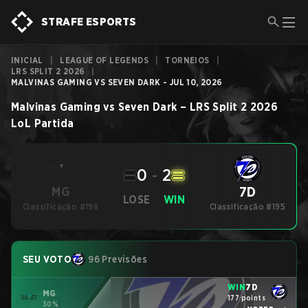
STRAFE ESPORTS
INICIAL
|
LEAGUE OF LEGENDS
|
TORNEIOS
|
LRS SPLIT 2 2026
|
MALVINAS GAMING VS SEVEN DARK - JUL 10, 2026
Malvinas Gaming
vs
Seven Dark
–
LRS Split 2 2026
LoL
Partida
0
-
2
7D
MG
LOSE
WIN
Classificação #198
Classificação #195
SEU VOTO
96 Previsões
WIN
7D
MG
177 points
30%