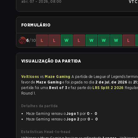
abr. 07 - 2026, 08:00
VTC
FORMULÁRIO
6
/10
L
L
W
L
W
W
W
L
VISUALIZAÇÃO DA PARTIDA
Volticons
vs
Maze Gaming
A partida de League of Lege
favor de
Maze Gaming
e foi jogada no dia
2 de jul. de 2026
às
21
partida foi uma
Best of 3
e faz parte do
LRS Split 2 2026
Regular
Round 1.
Detalhes da partida
Maze Gaming venceu o
Jogo 1
por
0 - 0
Maze Gaming venceu o
Jogo 2
por
0 - 0
Estatísticas Head-to-head