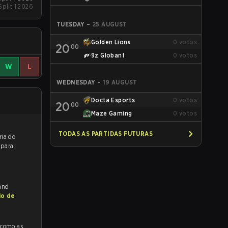
Split 1 2026
TUESDAY
–
25 AUGUST
Golden Lions
0
votos
20
00
9z Globant
0
votos
W
L
WEDNESDAY
–
19 AUGUST
Docta Esports
0
votos
20
00
Maze Gaming
0
votos
TODAS AS PARTIDAS FUTURAS
reveem a vitória do
 para
 and
io de
s