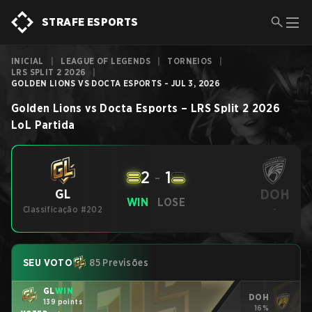
STRAFE ESPORTS
INICIAL
|
LEAGUE OF LEGENDS
|
TORNEIOS
|
LRS SPLIT 2 2026
|
GOLDEN LIONS VS DOCTA ESPORTS - JUL 3, 2026
Golden Lions
vs
Docta Esports
–
LRS Split 2 2026
LoL
Partida
2
-
1
DOH
GL
WIN
LOSE
Classificação #202
-
SEU VOTO
85 Previsões
GL
WIN
DOH
139 points
16%