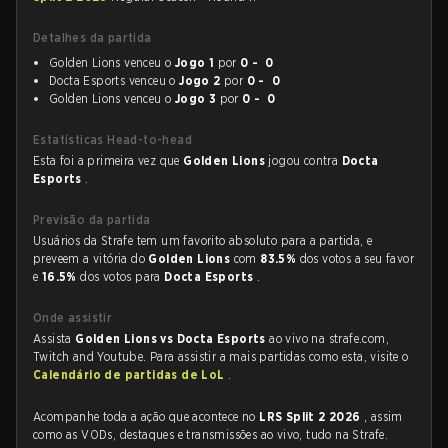
Detalhes da partida
Golden Lions venceu o
Jogo 1
por
0 - 0
Docta Esports venceu o
Jogo 2
por
0 - 0
Golden Lions venceu o
Jogo 3
por
0 - 0
Estatísticas Head-to-head
Esta foi a primeira vez que
Golden Lions
jogou contra
Docta
Esports
.
Previsão da partida
Usuários da Strafe tem um favorito absoluto para a partida, e
preveem a vitória do
Golden Lions
com
83.5%
dos votos a seu favor
e
16.5%
dos votos para
Docta Esports
.
Onde assistir
Assista
Golden Lions vs Docta Esports
ao vivo na strafe.com,
Twitch and Youtube. Para assistir a mais partidas como esta, visite o
Calendário de partidas de LoL
.
Acompanhe toda a ação que acontece no
LRS Split 2 2026
, assim
como as VODs, destaques e transmissões ao vivo, tudo na Strafe.