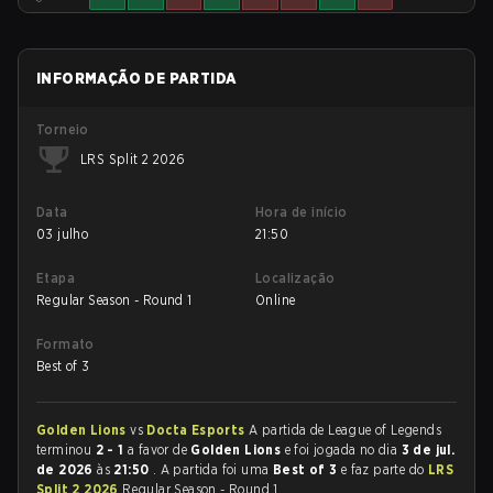
INFORMAÇÃO DE PARTIDA
Torneio
LRS Split 2 2026
Data
Hora de início
03 julho
21:50
Etapa
Localização
Regular Season - Round 1
Online
Formato
Best of 3
Golden Lions
vs
Docta Esports
A partida de League of Legends
terminou
2 - 1
a favor de
Golden Lions
e foi jogada no dia
3 de jul.
de 2026
às
21:50
. A partida foi uma
Best of 3
e faz parte do
LRS
Split 2 2026
Regular Season - Round 1.