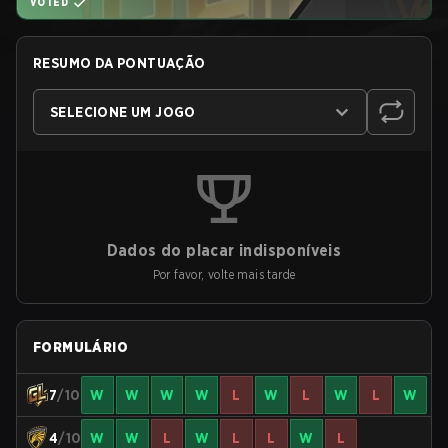
VOTED
RESUMO DA PONTUAÇÃO
SELECIONE UM JOGO
Dados do placar indisponíveis
Por favor, volte mais tarde
FORMULÁRIO
7
/10
W
W
W
W
L
W
L
W
L
W
4
/10
W
W
L
W
L
L
W
L