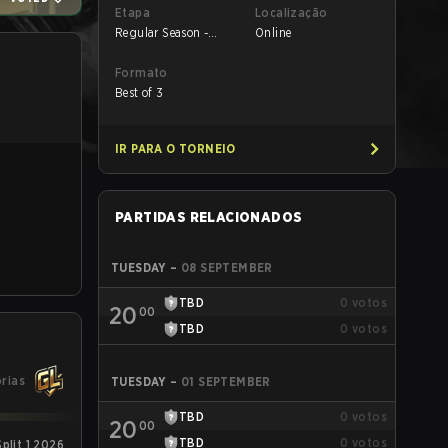
Etapa
Localização
Regular Season -
Online
Round 1
Formato
Best of 3
IR PARA O TORNEIO
PARTIDAS RELACIONADOS
TUESDAY
–
08 SEPTEMBER
TBD
0
votos
20
00
TBD
0
votos
órias
TUESDAY
–
01 SEPTEMBER
TBD
0
votos
20
00
TBD
0
votos
plit 1 2026