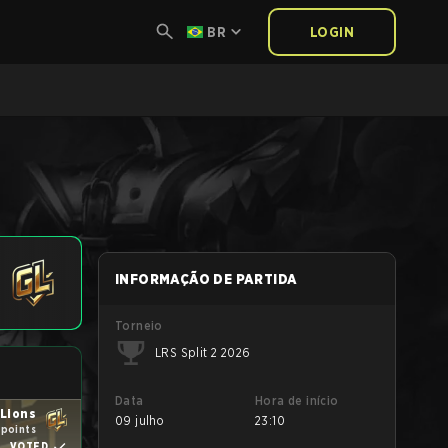
BR
LOGIN
INFORMAÇÃO DE PARTIDA
Torneio
LRS Split 2 2026
Data
Hora de início
Lions
09 julho
23:10
 points
VOTED