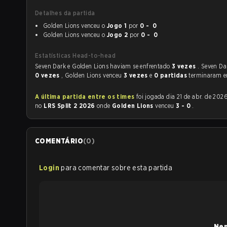
Detalhes da partida
Golden Lions venceu o
Jogo 1
por
0 - 0
Golden Lions venceu o
Jogo 2
por
0 - 0
Estatísticas Head-to-head
Seven Dark e Golden Lions haviam se enfrentado
3 vezes
. Seven Da
0 vezes
, Golden Lions venceu
3 vezes
e
0 partidas
terminaram 
A última partida entre os times
foi jogada dia 21 de abr. de 2026 às 20:00
no
LRS Split 2 2026
onde
Golden Lions
venceu
3 - 0
.
COMENTÁRIO
(
0
)
Login
para comentar sobre esta partida
Nen