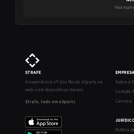
Faça login e
STRAFE
EMPRES
A experiência nº1 dos fãs de eSports na
Sobre a S
web e em dispositivos móveis.
Contate-
Carreira
Strafe, tudo em eSports
JURÍDIC
Política 