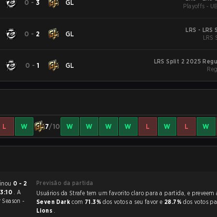
0
-
3
GL
Playoffs - U
LRS - LRS S
0
-
2
GL
LRS S
LRS Split 2 2025 Reg
0
-
1
GL
Reg
L
W
7
/10
W
W
W
W
L
W
L
W
Previsão da partida
 of Legends terminou
0 - 2
23:10
. A
Usuários da Strafe tem um favorito claro
 Season -
Seven Dark
com
71.3%
dos votos a seu favor e
28.7%
dos votos p
Lions
.