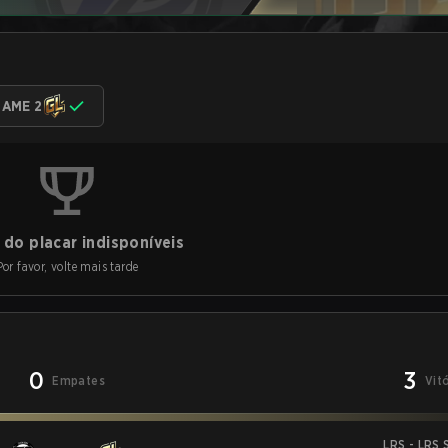
AME 2
do placar indisponíveis
Por favor, volte mais tarde
0
3
Empates
Vit
LRS - LRS S