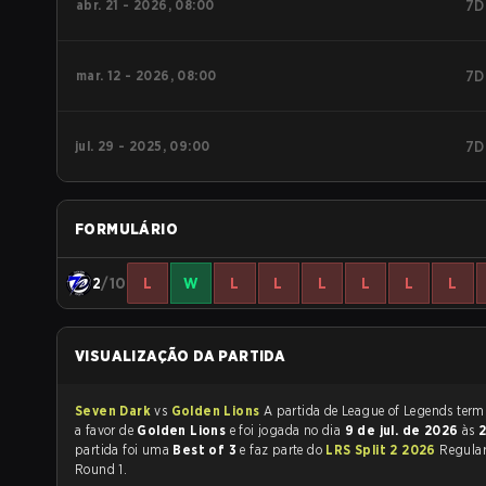
abr. 21 - 2026, 08:00
7D
mar. 12 - 2026, 08:00
7D
jul. 29 - 2025, 09:00
7D
FORMULÁRIO
2
/10
L
W
L
L
L
L
L
L
VISUALIZAÇÃO DA PARTIDA
Seven Dark
vs
Golden Lions
A partida de League
a favor de
Golden Lions
e foi jogada no dia
9 de jul. de 2026
às
partida foi uma
Best of 3
e faz parte do
LRS Split 2 2026
Regular
Round 1.