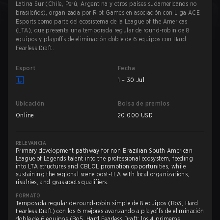
Latina Sur (Chile, Perú, Argentina y otros países sudamericanos no
brasileños), organizada por Riot Games en asociación con Liga ACE
Esports como parte del ecosistema de la League of the Americas
(LTA), que presenta una temporada regular de round-robin de 8
equipos y playoffs de eliminación doble de 6 equipos con Hard
Fearless Draft.
Esport
Fecha
1 – 30 Jul
Ubicación
Bolsa de premios
Online
20,000 USD
RELEVANCIA
Primary development pathway for non-Brazilian South American
League of Legends talent into the professional ecosystem, feeding
into LTA structures and CBLOL promotion opportunities, while
sustaining the regional scene post-LLA with local organizations,
rivalries, and grassroots qualifiers.
FORMATO
Temporada regular de round-robin simple de 8 equipos (Bo3, Hard
Fearless Draft) con los 6 mejores avanzando a playoffs de eliminación
doble de 6 equipos (Bo5, Hard Fearless Draft; los 4 primeros