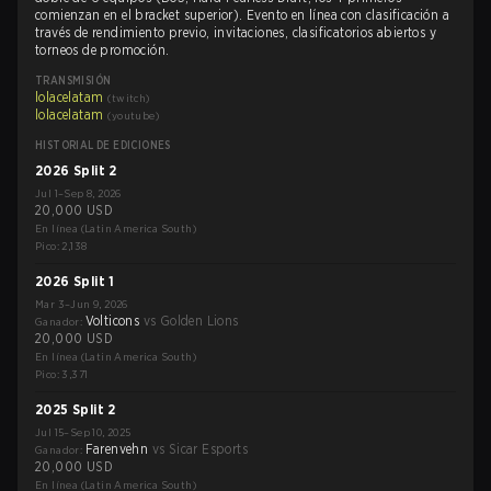
comienzan en el bracket superior). Evento en línea con clasificación a
través de rendimiento previo, invitaciones, clasificatorios abiertos y
torneos de promoción.
TRANSMISIÓN
lolacelatam
(
twitch
)
lolacelatam
(
youtube
)
HISTORIAL DE EDICIONES
2026 Split 2
Jul 1–Sep 8, 2026
20,000 USD
En línea (Latin America South)
Pico: 2,138
2026 Split 1
Mar 3–Jun 9, 2026
Volticons
vs
Golden Lions
Ganador
:
20,000 USD
En línea (Latin America South)
Pico: 3,371
2025 Split 2
Jul 15–Sep 10, 2025
Farenvehn
vs
Sicar Esports
Ganador
:
20,000 USD
En línea (Latin America South)