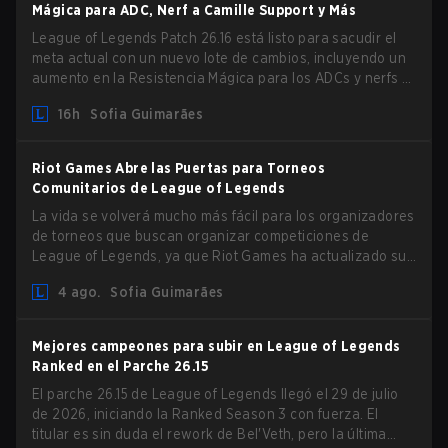
Mágica para ADC, Nerf a Camille Support y Más
League of Legends Patch 26.16 está listo para sacudir el
meta actual con un nuevo lote de cambios, incluyendo un
aumento en la Resistencia Mágica para los ADCs y nerfs a
Camille que podrían afectar su presencia como support.
16h
Sofia Guimarães
Riot Games Abre las Puertas para Torneos
Comunitarios de League of Legends
La vida se volverá mucho más fácil para los organizadores
de torneos que buscan organizar competiciones de
League of Legends, ya que Riot Games ha actualizado sus
Directrices de Competiciones Comunitarias. Los cambios
4 ago.
Sofia Guimarães
eliminan varias restricciones obsoletas.
Mejores campeones para subir en League of Legends
Ranked en el Parche 26.15
El parche 26.15 de League of Legends llegó el 29 de julio
de 2026, iniciando la Ranked Season 3 con fuerza. El
titular es sin duda el rework de Bel'Veth, pero la última