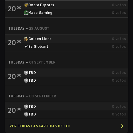
Docta Esports
0
votos
20
00
Maze Gaming
0
votos
TUESDAY
–
25 AUGUST
Golden Lions
0
votos
20
00
9z Globant
0
votos
TUESDAY
–
01 SEPTEMBER
TBD
0
votos
20
00
TBD
0
votos
TUESDAY
–
08 SEPTEMBER
TBD
0
votos
20
00
TBD
0
votos
VER TODAS LAS PARTIDAS DE LOL