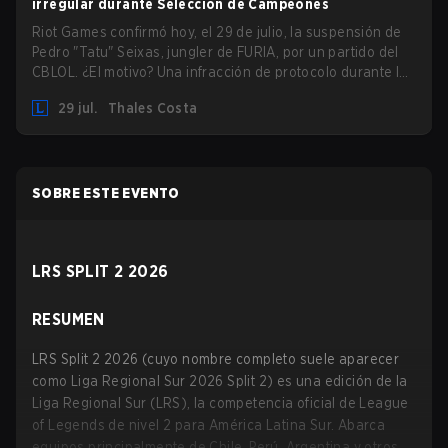
irregular durante Selección de Campeones
Riot Games confirmó hoy, el 29 de julio, la suspensión de
Pedro "Tatu" Seixas, jungler de FURIA, por un partido del
CBLOL. ¿El motivo? Una infracción de protocolo durante la
Selección de Campeones.
29 jul.
Thales Costa
SOBRE ESTE EVENTO
LRS SPLIT 2 2026
RESUMEN
LRS Split 2 2026 (cuyo nombre completo suele aparecer
como Liga Regional Sur 2026 Split 2) es una edición de la
Liga Regional Sur (LRS), la competencia oficial de League
of Legends de nivel 2 para América Latina Sur. Abarca
equipos principalmente de Chile, Perú, Argentina y otros