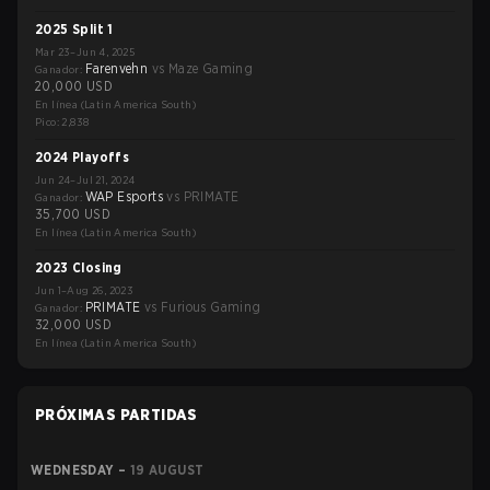
2025 Split 1
Mar 23–Jun 4, 2025
Farenvehn
vs
Maze Gaming
Ganador
:
20,000 USD
En línea (Latin America South)
Pico: 2,838
2024 Playoffs
Jun 24–Jul 21, 2024
WAP Esports
vs
PRIMATE
Ganador
:
35,700 USD
En línea (Latin America South)
2023 Closing
Jun 1–Aug 26, 2023
PRIMATE
vs
Furious Gaming
Ganador
:
32,000 USD
En línea (Latin America South)
PRÓXIMAS PARTIDAS
WEDNESDAY
–
19 AUGUST