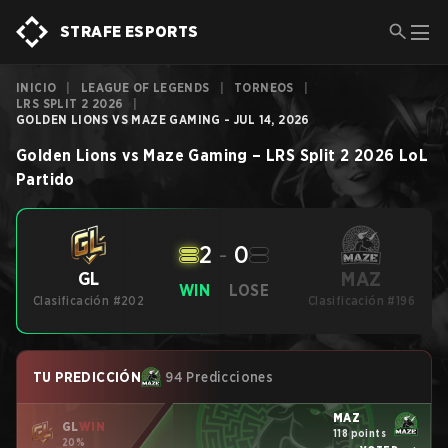
STRAFE ESPORTS
INICIO
|
LEAGUE OF LEGENDS
|
TORNEOS
|
LRS SPLIT 2 2026
|
GOLDEN LIONS VS MAZE GAMING - JUL 14, 2026
Golden Lions
vs
Maze Gaming
–
LRS Split 2 2026
LoL
Partido
2
-
0
MAZ
GL
WIN
LOSE
Clasificación #202
Clasificación #196
TU PREDICCIÓN
94 Predicciones
MAZ
GL
WIN
118 points
20%