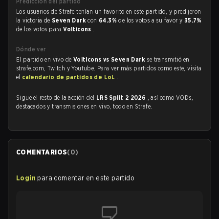
Predicción del partido
Los usuarios de Strafe tenían un favorito en este partido, y predijeron
la victoria de
Seven Dark
con
64.3%
de los votos a su favor y
35.7%
de los votos para
Volticons
.
Dónde ver
El partido en vivo de
Volticons vs Seven Dark
se transmitió en
strafe.com, Twitch y Youtube. Para ver más partidos como este, visita
el
calendario de partidos de LoL
.
Sigue el resto de la acción del
LRS Split 2 2026
, así como VODs,
destacados y transmisiones en vivo, todo en Strafe.
COMENTARIOS
(
0
)
Login
para comentar en este partido