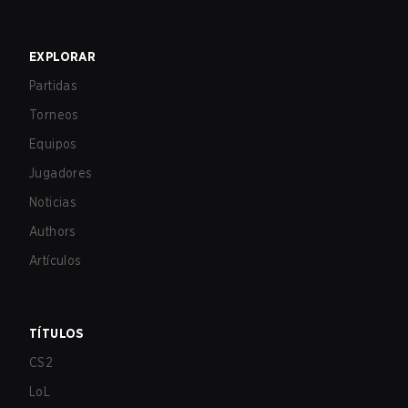
EXPLORAR
Partidas
Torneos
Equipos
Jugadores
Noticias
Authors
Artículos
TÍTULOS
CS2
LoL