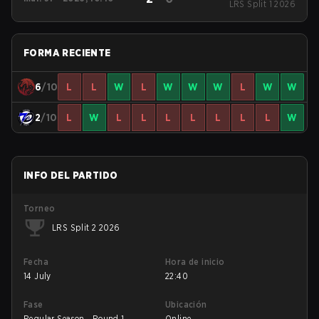
LRS Split 1 2026
FORMA RECIENTE
6
/10
L
L
W
L
W
W
W
L
W
W
2
/10
L
W
L
L
L
L
L
L
L
W
INFO DEL PARTIDO
Torneo
LRS Split 2 2026
Fecha
Hora de inicio
14 July
22:40
Fase
Ubicación
Regular Season - Round 1
Online