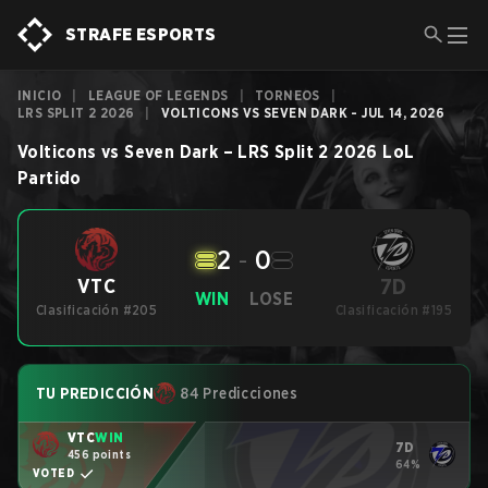
STRAFE ESPORTS
INICIO
|
LEAGUE OF LEGENDS
|
TORNEOS
|
LRS SPLIT 2 2026
|
VOLTICONS VS SEVEN DARK - JUL 14, 2026
Volticons
vs
Seven Dark
–
LRS Split 2 2026
LoL
Partido
2
-
0
7D
VTC
WIN
LOSE
Clasificación #205
Clasificación #195
TU PREDICCIÓN
84 Predicciones
VTC
WIN
7D
456 points
64%
VOTED