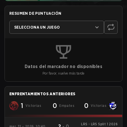
RESUMEN DE PUNTUACIÓN
SELECCIONA UN JUEGO
Datos del marcador no disponibles
Por favor, vuelve más tarde
ENFRENTAMIENTOS ANTERIORES
1
0
0
Victorias
Empates
Victorias
LRS - LRS Split 1 2026
2
-
0
mar. 31 - 2026, 10:40