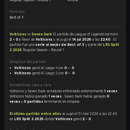
Formato
Best of 3
Volticons
vs
Seven Dark
El partido de League of Legends terminó
2 - 0
a favor de
Volticons
y se jugó el
14 jul 2026
a las
22:40
. El
partido fue una
serie al mejor de Best of 3
y parte del
LRS Split
2 2026
Regular Season - Round 1.
Desglose del partido
Volticons
ganó el Juego 1 con
0 - 0
Volticons
ganó el Juego 2 con
0 - 0
Estadísticas cara a cara
Volticons y Seven Dark se habían enfrentado anteriormente
1 veces
.
Volticons había ganado
1 veces
, Seven Dark había ganado
0
veces
y
0 partidos
terminaron en empate.
El último partido entre ellos
se jugó el 31 mar 2026 a las 22:40
en
LRS Split 2 2026
donde
Volticons
ganó
2 - 0
.