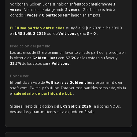
Volticons y Golden Lions se habían enfrentado anteriormente
3
veces
. Volticons había ganado
2 veces
, Golden Lions había
ganado
1 veces
y
0 partidos
terminaron en empate.
El último partido entre ellos
se jugó el 9 jun 2026 a las 20:00
en
LRS Split 2 2026
donde
Volticons
ganó
3 - 0
.
Predicción del partido
Los usuarios de Strafe tenían un favorito en este partido, y predijeron
la victoria de
Golden Lions
con
67.3%
de los votos a su favor y
32.7%
de los votos para
Volticons
.
Dónde ver
El partido en vivo de
Volticons vs Golden Lions
se transmitió en
strafe.com, Twitch y Youtube. Para ver más partidos como este, visita
el
calendario de partidos de LoL
.
Sigue el resto de la acción del
LRS Split 2 2026
, así como VODs,
destacados y transmisiones en vivo, todo en Strafe.