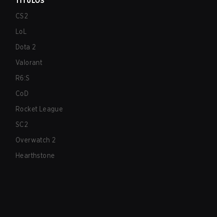
TÍTULOS
CS2
LoL
Dota 2
Valorant
R6:S
CoD
Rocket League
SC2
Overwatch 2
Hearthstone