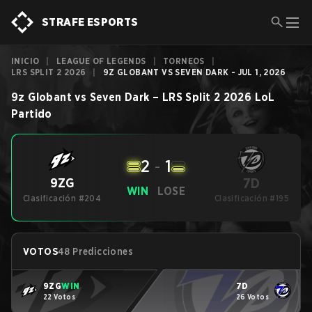
STRAFE ESPORTS
INICIO
|
LEAGUE OF LEGENDS
|
TORNEOS
|
LRS SPLIT 2 2026
|
9Z GLOBANT VS SEVEN DARK - JUL 1, 2026
9z Globant
vs
Seven Dark
–
LRS Split 2 2026
LoL
Partido
2
-
1
7D
9ZG
WIN
LOSE
Clasificación #204
Clasificación #195
VOTOS
48 Predicciones
9ZG
WIN
7D
22 Votos
26 Votos