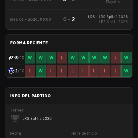
Playoffs - LB
Quarterfinals
LRS - LRS Split 1 2026
0
-
2
mar. 03 - 2026, 08:00
LRS Split 1 2026
FORMA RECIENTE
8
/10
W
W
W
L
W
W
W
W
L
W
2
/10
L
W
L
L
L
L
L
L
L
W
INFO DEL PARTIDO
Torneo
LRS Split 2 2026
Fecha
Hora de inicio