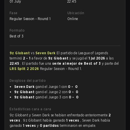
01 July
22:45
Fase
Ubicación
Regular Season - Round 1
Online
Formato
Best of 3
9z Globant
vs
Seven Dark
El partido de League of Legends
terminó
2 - 1
a favor de
9z Globant
y se jugó el
1 jul 2026
a las
22:45
. El partido fue una
serie al mejor de Best of 3
y parte del
LRS Split 2 2026
Regular Season - Round 1.
Desglose del partido
Seven Dark
ganó el Juego 1 con
0 - 0
9z Globant
ganó el Juego 2 con
0 - 0
9z Globant
ganó el Juego 3 con
0 - 0
Estadísticas cara a cara
9z Globant y Seven Dark se habían enfrentado anteriormente
2
veces
. 9z Globant había ganado
1 veces
, Seven Dark había
ganado
1 veces
y
0 partidos
terminaron en empate.