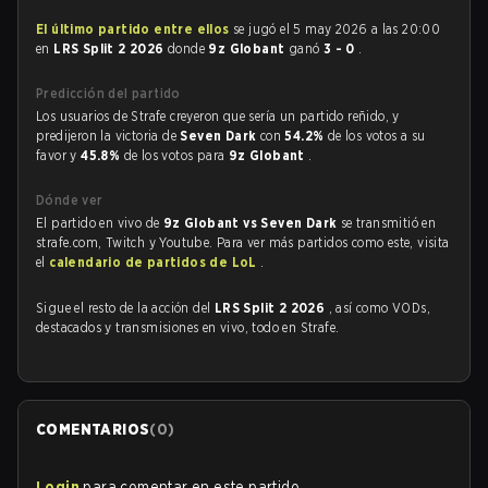
El último partido entre ellos
se jugó el 5 may 2026 a las 20:00
en
LRS Split 2 2026
donde
9z Globant
ganó
3 - 0
.
Predicción del partido
Los usuarios de Strafe creyeron que sería un partido reñido, y
predijeron la victoria de
Seven Dark
con
54.2%
de los votos a su
favor y
45.8%
de los votos para
9z Globant
.
Dónde ver
El partido en vivo de
9z Globant vs Seven Dark
se transmitió en
strafe.com, Twitch y Youtube. Para ver más partidos como este, visita
el
calendario de partidos de LoL
.
Sigue el resto de la acción del
LRS Split 2 2026
, así como VODs,
destacados y transmisiones en vivo, todo en Strafe.
COMENTARIOS
(
0
)
Login
para comentar en este partido