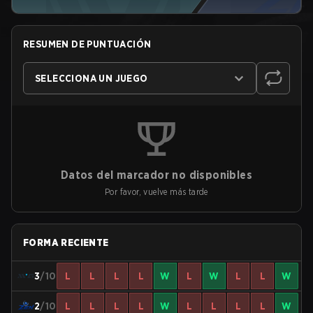
RESUMEN DE PUNTUACIÓN
SELECCIONA UN JUEGO
Datos del marcador no disponibles
Por favor, vuelve más tarde
FORMA RECIENTE
3
/10
L
L
L
L
W
L
W
L
L
W
2
/10
L
L
L
L
W
L
L
L
L
W