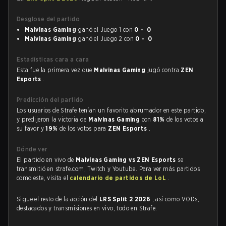
Desglose del partido
Malvinas Gaming
ganó el Juego 1 con
0 - 0
Malvinas Gaming
ganó el Juego 2 con
0 - 0
Estadísticas cara a cara
Esta fue la primera vez que
Malvinas Gaming
jugó contra
ZEN
Esports
.
Predicción del partido
Los usuarios de Strafe tenían un favorito abrumador en este partido,
y predijeron la victoria de
Malvinas Gaming
con
81%
de los votos a
su favor y
19%
de los votos para
ZEN Esports
.
Dónde ver
El partido en vivo de
Malvinas Gaming vs ZEN Esports
se
transmitió en strafe.com, Twitch y Youtube. Para ver más partidos
como este, visita el
calendario de partidos de LoL
.
Sigue el resto de la acción del
LRS Split 2 2026
, así como VODs,
destacados y transmisiones en vivo, todo en Strafe.