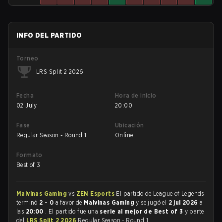
INFO DEL PARTIDO
Torneo
LRS Split 2 2026
Fecha
Hora de inicio
02 July
20:00
Fase
Ubicación
Regular Season - Round 1
Online
Formato
Best of 3
Malvinas Gaming
vs
ZEN Esports
El partido de League of Legends
terminó
2 - 0
a favor de
Malvinas Gaming
y se jugó el
2 jul 2026
a
las
20:00
. El partido fue una
serie al mejor de Best of 3
y parte
del
LRS Split 2 2026
Regular Season - Round 1.