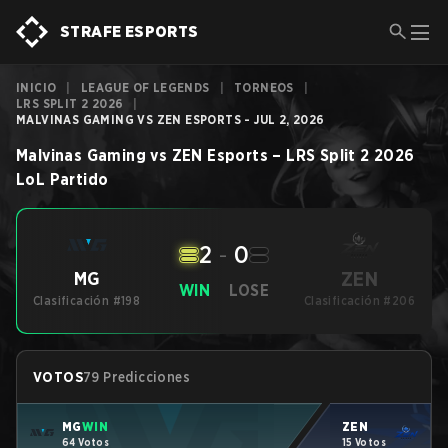
STRAFE ESPORTS
INICIO
|
LEAGUE OF LEGENDS
|
TORNEOS
|
LRS SPLIT 2 2026
|
MALVINAS GAMING VS ZEN ESPORTS - JUL 2, 2026
Malvinas Gaming
vs
ZEN Esports
–
LRS Split 2 2026
LoL
Partido
2
-
0
ZEN
MG
WIN
LOSE
Clasificación #198
Clasificación #206
VOTOS
79 Predicciones
MG
WIN
ZEN
64 Votos
15 Votos