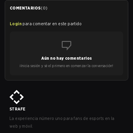
COMENTARIOS
(
0
)
Login
para comentar en este partido
Aún no hay comentarios
¡Inicia sesión y sé el primero en comenzar la conversación!
STRAFE
La experiencia número uno para fans de esports en la
web y móvil.