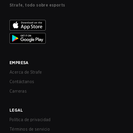
Strafe, todo sobre esports
EMPRESA
Acerca de Strafe
Contáctanos
Carreras
LEGAL
Política de privacidad
Términos de servicio