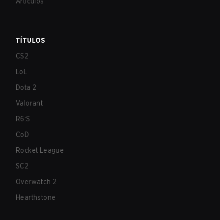
Artículos
TÍTULOS
CS2
LoL
Dota 2
Valorant
R6:S
CoD
Rocket League
SC2
Overwatch 2
Hearthstone