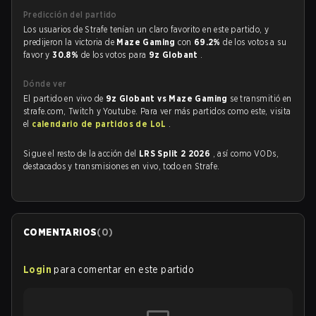
Predicción del partido
Los usuarios de Strafe tenían un claro favorito en este partido, y
predijeron la victoria de
Maze Gaming
con
69.2%
de los votos a su
favor y
30.8%
de los votos para
9z Globant
.
Dónde ver
El partido en vivo de
9z Globant vs Maze Gaming
se transmitió en
strafe.com, Twitch y Youtube. Para ver más partidos como este, visita
el
calendario de partidos de LoL
.
Sigue el resto de la acción del
LRS Split 2 2026
, así como VODs,
destacados y transmisiones en vivo, todo en Strafe.
COMENTARIOS
(
0
)
Login
para comentar en este partido