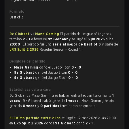
Formato
Best of 3
9z Globant
vs
Maze Gaming
El partido de League of Legends
terminó
2 - 1
a favor de
9z Globant
y se jugó el
3 jul 2026
a las
20:00
. El partido fue una
serie al mejor de Best of 3
y parte del
LRS Split 2 2026
Regular Season - Round 1.
Desglose del partido
Maze Gaming
ganó el Juego 1 con
0 - 0
9z Globant
ganó el Juego 2 con
0 - 0
9z Globant
ganó el Juego 3 con
0 - 0
Estadísticas cara a cara
9z Globant y Maze Gaming se habían enfrentado anteriormente
1
veces
. 9z Globant había ganado
1 veces
, Maze Gaming había
ganado
0 veces
y
0 partidos
terminaron en empate.
El último partido entre ellos
se jugó el 12 mar 2026 a las 22:00
en
LRS Split 2 2026
donde
9z Globant
ganó
2 - 1
.