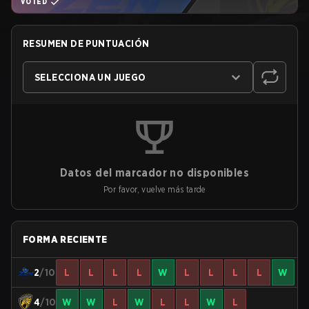
VOTED
RESUMEN DE PUNTUACIÓN
SELECCIONA UN JUEGO
Datos del marcador no disponibles
Por favor, vuelve más tarde
FORMA RECIENTE
2
/10
L
L
L
L
W
L
L
L
L
W
4
/10
W
W
L
W
L
L
W
L