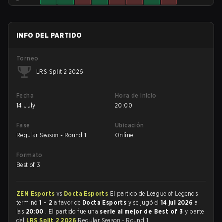
INFO DEL PARTIDO
Torneo
LRS Split 2 2026
Fecha
Hora de inicio
14 July
20:00
Fase
Ubicación
Regular Season - Round 1
Online
Formato
Best of 3
ZEN Esports
vs
Docta Esports
El partido de League of Legends
terminó
1 - 2
a favor de
Docta Esports
y se jugó el
14 jul 2026
a
las
20:00
. El partido fue una
serie al mejor de Best of 3
y parte
del
LRS Split 2 2026
Regular Season - Round 1.