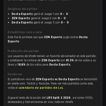
Desglose del partido
Docta Esports
ganó el Juego 1 con
0 - 0
ZEN Esports
ganó el Juego 2 con
0 - 0
Docta Esports
ganó el Juego 3 con
0 - 0
Estadísticas cara a cara
Esta fue la primera vez que
ZEN Esports
jugó contra
Docta
Esports
.
Predicción del partido
Los usuarios de Strafe tenían un favorito abrumador en este partido,
y predijeron la victoria de
ZEN Esports
con
81.3%
de los votos a su
favor y
18.8%
de los votos para
Docta Esports
.
Dónde ver
El partido en vivo de
ZEN Esports vs Docta Esports
se transmitió
en strafe.com, Twitch y Youtube. Para ver más partidos como este,
visita el
calendario de partidos de LoL
.
Sigue el resto de la acción del
LRS Split 2 2026
, así como VODs,
destacados y transmisiones en vivo, todo en Strafe.