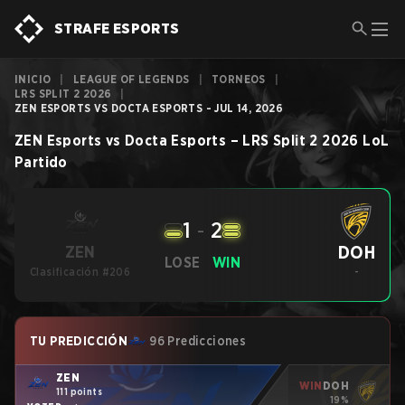
STRAFE ESPORTS
INICIO
|
LEAGUE OF LEGENDS
|
TORNEOS
|
LRS SPLIT 2 2026
|
ZEN ESPORTS VS DOCTA ESPORTS - JUL 14, 2026
ZEN Esports
vs
Docta Esports
–
LRS Split 2 2026
LoL
Partido
1
-
2
DOH
ZEN
LOSE
WIN
Clasificación #206
-
TU PREDICCIÓN
96 Predicciones
ZEN
WIN
DOH
111 points
19%