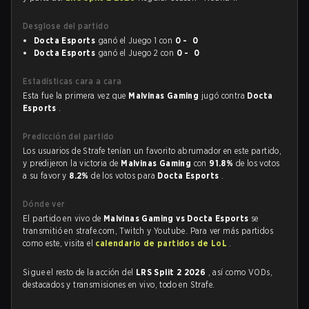
Desglose del partido
Docta Esports
ganó el Juego 1 con
0 - 0
Docta Esports
ganó el Juego 2 con
0 - 0
Estadísticas cara a cara
Esta fue la primera vez que
Malvinas Gaming
jugó contra
Docta
Esports
.
Predicción del partido
Los usuarios de Strafe tenían un favorito abrumador en este partido,
y predijeron la victoria de
Malvinas Gaming
con
91.8%
de los votos
a su favor y
8.2%
de los votos para
Docta Esports
.
Dónde ver
El partido en vivo de
Malvinas Gaming vs Docta Esports
se
transmitió en strafe.com, Twitch y Youtube. Para ver más partidos
como este, visita el
calendario de partidos de LoL
.
Sigue el resto de la acción del
LRS Split 2 2026
, así como VODs,
destacados y transmisiones en vivo, todo en Strafe.