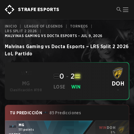
STRAFE ESPORTS
INICIO
|
LEAGUE OF LEGENDS
|
TORNEOS
|
LRS SPLIT 2 2026
|
MALVINAS GAMING VS DOCTA ESPORTS - JUL 9, 2026
Malvinas Gaming
vs
Docta Esports
–
LRS Split 2 2026
LoL
Partido
0
-
2
DOH
MG
LOSE
WIN
Clasificación #198
-
TU PREDICCIÓN
85 Predicciones
MG
WIN
DOH
111 points
8%