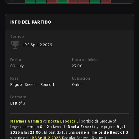
INFO DEL PARTIDO
Torneo
LRS Split 2 2026
Fecha
Hora de inicio
09 July
23:00
Fase
Ubicación
Regular Season - Round 1
Online
Formato
Best of 3
Malvinas Gaming
vs
Docta Esports
El partido de League of
Legends terminó
0 - 2
a favor de
Docta Esports
y se jugó el
9 jul
2026
a las
23:00
. El partido fue una
serie al mejor de Best of 3
y parte del
LRS Split 2 2026
Regular Season - Round 1.