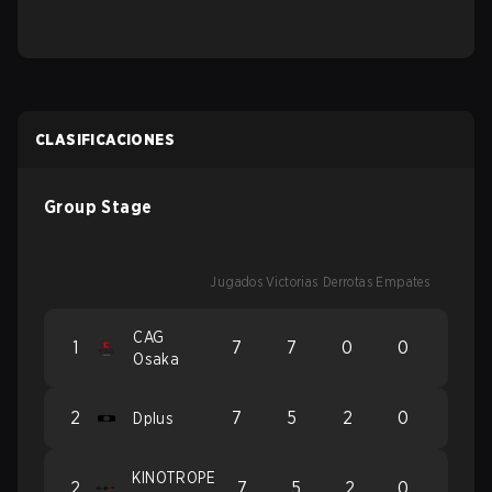
CLASIFICACIONES
Group Stage
Jugados
Victorias
Derrotas
Empates
CAG
1
7
7
0
0
Osaka
2
7
5
2
0
Dplus
KINOTROPE
2
7
5
2
0