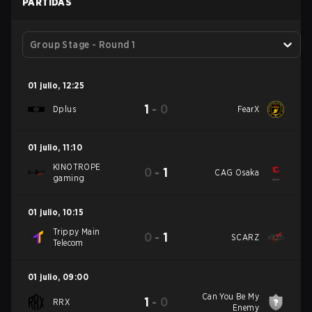
PARTIDAS
Group Stage - Round 1
01 julio
,
12:25
1
-
0
Dplus
FearX
01 julio
,
11:10
KINOTROPE
0
-
1
CAG Osaka
gaming
01 julio
,
10:15
Trippy Main
0
-
1
SCARZ
Telecom
01 julio
,
09:00
Can You Be My
1
-
0
RRX
Enemy