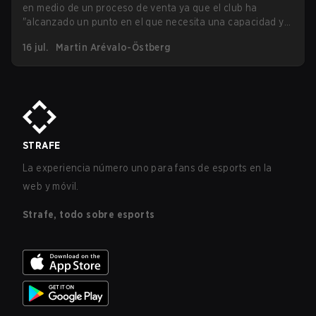
en medio de un proceso de venta ya que el club ha
mostró feliz de compartir ideas sobre los 10 años de
"alcanzado un punto en el que necesita una capacidad y
sostenibilidad de Rainbow Six, cómo opera el equipo para
apoyo aún mayores para crecer al siguiente nivel". Los
atraer a más nuevos jugadores y espectadores, así como
16 jul.
Martin Arévalo-Östberg
crecientes costos operativos en esports y los informes
dar una visión más general sobre los esports y los
recientes que han surgido sobre salarios impagos en
eventos de esports.
Dplus parecen indicar que el movimiento será en el mejor
interés de todos los involucrados, incluyendo jugadores y
fans de la organización.
STRAFE
La experiencia número uno para fans de esports en la
web y móvil.
Strafe, todo sobre esports