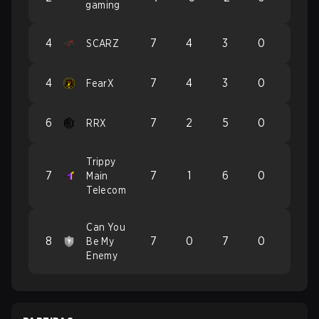
gaming
4
7
4
3
0
SCARZ
4
7
4
3
0
FearX
6
7
2
5
0
RRX
Trippy
7
7
1
6
0
Main
Telecom
Can You
8
7
0
7
0
Be My
Enemy