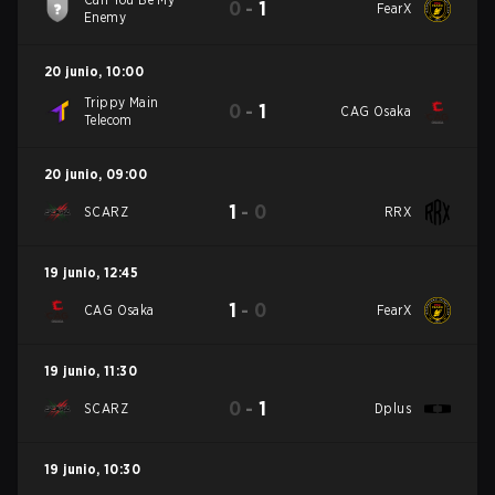
0
-
1
FearX
Enemy
20 junio
,
10:00
Trippy Main
0
-
1
CAG Osaka
Telecom
20 junio
,
09:00
1
-
0
SCARZ
RRX
19 junio
,
12:45
1
-
0
CAG Osaka
FearX
19 junio
,
11:30
0
-
1
SCARZ
Dplus
19 junio
,
10:30