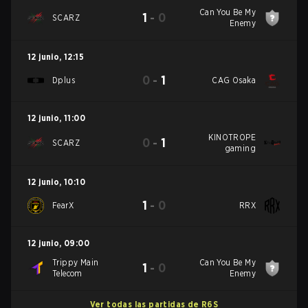
Can You Be My
1
-
0
SCARZ
Enemy
12 junio
,
12:15
0
-
1
Dplus
CAG Osaka
12 junio
,
11:00
KINOTROPE
0
-
1
SCARZ
gaming
12 junio
,
10:10
1
-
0
FearX
RRX
12 junio
,
09:00
Trippy Main
Can You Be My
1
-
0
Telecom
Enemy
Ver todas las partidas de R6S