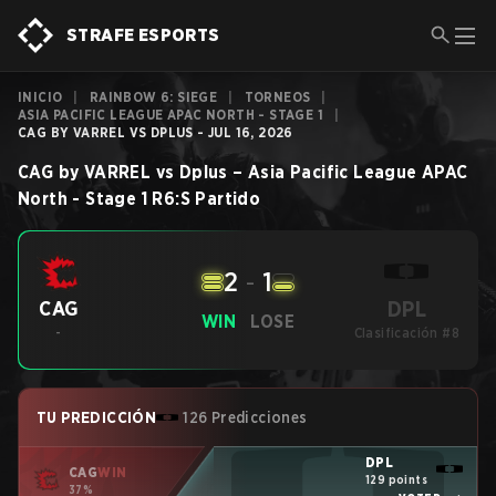
STRAFE ESPORTS
INICIO
|
RAINBOW 6: SIEGE
|
TORNEOS
|
ASIA PACIFIC LEAGUE APAC NORTH - STAGE 1
|
CAG BY VARREL VS DPLUS - JUL 16, 2026
CAG by VARREL
vs
Dplus
–
Asia Pacific League APAC
North - Stage 1
R6:S
Partido
2
-
1
DPL
CAG
WIN
LOSE
-
Clasificación #8
TU PREDICCIÓN
126 Predicciones
DPL
CAG
WIN
129 points
37%