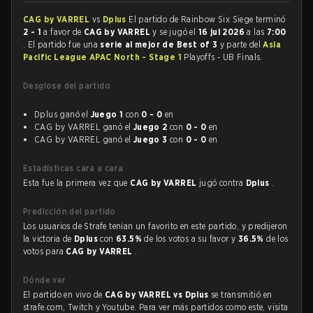
CAG by VARREL
vs
Dplus
El partido de Rainbow Six Siege terminó
2 - 1
a favor de
CAG by VARREL
y se jugó el
16 jul 2026
a las
7:00
. El partido fue una
serie al mejor de Best of 3
y parte del
Asia
Pacific League APAC North - Stage 1
Playoffs - UB Finals.
Desglose del partido
Dplus ganó el
Juego 1
con
0 - 0
en
CAG by VARREL ganó el
Juego 2
con
0 - 0
en
CAG by VARREL ganó el
Juego 3
con
0 - 0
en
Estadísticas cara a cara
Esta fue la primera vez que
CAG by VARREL
jugó contra
Dplus
.
Predicción del partido
Los usuarios de Strafe tenían un favorito en este partido, y predijeron
la victoria de
Dplus
con
63.5%
de los votos a su favor y
36.5%
de los
votos para
CAG by VARREL
.
Dónde ver
El partido en vivo de
CAG by VARREL vs Dplus
se transmitió en
strafe.com, Twitch y Youtube. Para ver más partidos como este, visita