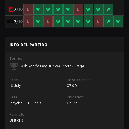
7
/10
L
W
W
W
W
L
W
W
W
7
/10
L
W
L
W
W
W
W
L
W
W
INFO DEL PARTIDO
Torneo
Asia Pacific League APAC North - Stage 1
Fecha
Hora de inicio
16 July
07:00
Fase
Ubicación
Playoffs - UB Finals
Online
Formato
Best of 3