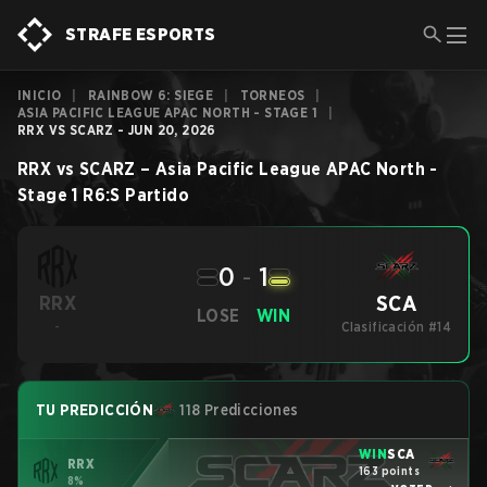
STRAFE ESPORTS
INICIO
|
RAINBOW 6: SIEGE
|
TORNEOS
|
ASIA PACIFIC LEAGUE APAC NORTH - STAGE 1
|
RRX VS SCARZ - JUN 20, 2026
RRX
vs
SCARZ
–
Asia Pacific League APAC North -
Stage 1
R6:S
Partido
0
-
1
SCA
RRX
LOSE
WIN
-
Clasificación #14
TU PREDICCIÓN
118 Predicciones
WIN
SCA
RRX
163 points
8%