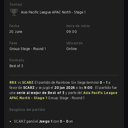
Torneo
Asia Pacific League APAC North - Stage 1
Fecha
Hora de inicio
20 June
09:00
Fase
Ubicación
Group Stage - Round 1
Online
Formato
Best of 3
RRX
vs
SCARZ
El partido de Rainbow Six Siege terminó
0 - 1
a
favor de
SCARZ
y se jugó el
20 jun 2026
a las
9:00
. El partido fue
una
serie al mejor de Best of 3
y parte del
Asia Pacific League
APAC North - Stage 1
Group Stage - Round 1.
Desglose del partido
SCARZ ganó el
Juego 1
con
0 - 0
en