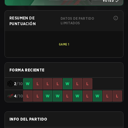
VOTED
RESUMEN DE
DATOS DE PARTIDO
LIMITADOS
PUNTUACIÓN
GAME
1
FORMA RECIENTE
2
/10
W
L
L
L
W
L
L
4
/10
L
L
W
W
L
W
L
W
L
L
INFO DEL PARTIDO