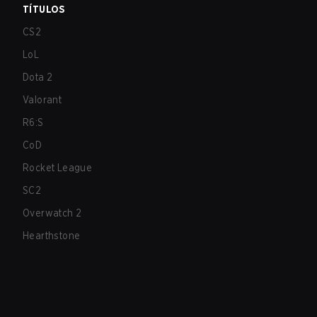
TÍTULOS
CS2
LoL
Dota 2
Valorant
R6:S
CoD
Rocket League
SC2
Overwatch 2
Hearthstone