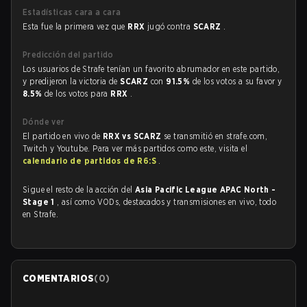
Estadísticas cara a cara
Esta fue la primera vez que
RRX
jugó contra
SCARZ
.
Predicción del partido
Los usuarios de Strafe tenían un favorito abrumador en este partido,
y predijeron la victoria de
SCARZ
con
91.5%
de los votos a su favor y
8.5%
de los votos para
RRX
.
Dónde ver
El partido en vivo de
RRX vs SCARZ
se transmitió en strafe.com,
Twitch y Youtube. Para ver más partidos como este, visita el
calendario de partidos de R6:S
.
Sigue el resto de la acción del
Asia Pacific League APAC North -
Stage 1
, así como VODs, destacados y transmisiones en vivo, todo
en Strafe.
COMENTARIOS
(
0
)