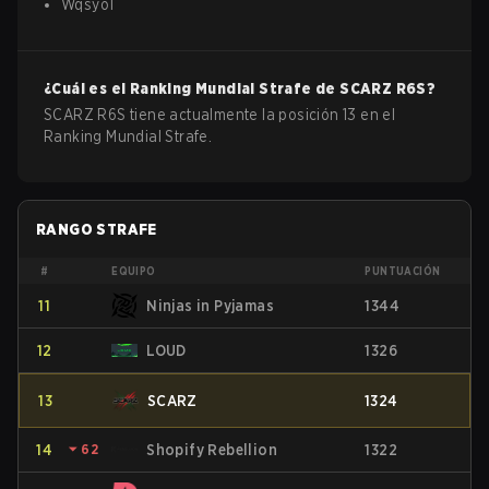
Wqsyo1
¿Cuál es el Ranking Mundial Strafe de
SCARZ
R6S
?
SCARZ R6S tiene actualmente la posición 13 en el
Ranking Mundial Strafe.
RANGO STRAFE
#
EQUIPO
PUNTUACIÓN
11
Ninjas in Pyjamas
1344
12
LOUD
1326
13
SCARZ
1324
14
⏷
62
Shopify Rebellion
1322