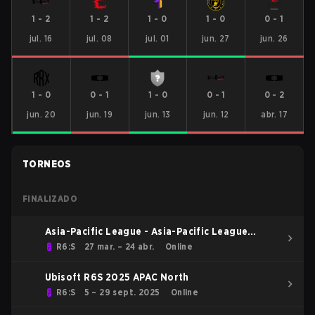
1
-
2
1
-
2
1
-
0
1
-
0
0
-
1
jul. 16
jul. 08
jul. 01
jun. 27
jun. 26
1
-
0
0
-
1
1
-
0
0
-
1
0
-
2
jun. 20
jun. 19
jun. 13
jun. 12
abr. 17
TORNEOS
FINALIZADO
Asia-Pacific League - Asia-Pacific League
Kickoff: North
R6:S
27 mar. – 24 abr.
Online
Ubisoft R6S 2025 APAC North
R6:S
5 – 29 sept. 2025
Online