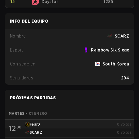
15
Daystar
1285
INFO DEL EQUIPO
Nombre
SCARZ
Esport
Rainbow Six Siege
Con sede en
South Korea
Seguidores
294
PRÓXIMAS PARTIDAS
MARTES
–
01 ENERO
FearX
0
votos
12
00
SCARZ
0
votos