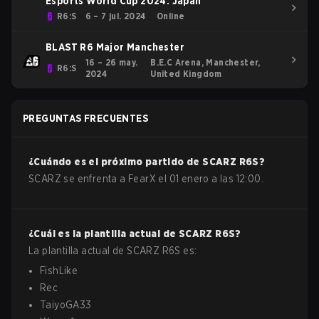
Esports World Cup 2024: Japan
R6:S
6 – 7 jul. 2024
Online
BLAST R6 Major Manchester
16 – 26 may.
B.E.C Arena, Manchester,
R6:S
2024
United Kingdom
PREGUNTAS FRECUENTES
¿Cuándo es el próximo partido de
SCARZ
R6S
?
SCARZ se enfrenta a FearX el 01 enero a las 12:00.
¿Cuál es la plantilla actual de
SCARZ
R6S
?
La plantilla actual de
SCARZ
R6S
es:
FishLike
Rec
TaiyoGA33