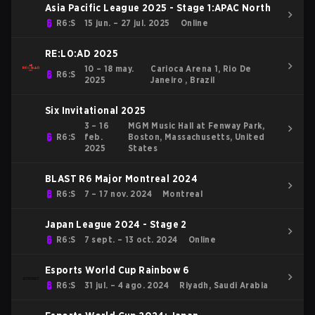
Asia Pacific League 2025 - Stage 1:APAC North
R6:S
15 jun. – 27 jul. 2025
Online
RE:L0:AD 2025
10 – 18 may.
Carioca Arena 1, Rio De
R6:S
2025
Janeiro , Brazil
Six Invitational 2025
3 – 16
MGM Music Hall at Fenway Park,
R6:S
feb.
Boston, Massachusetts, United
2025
States
BLAST R6 Major Montreal 2024
R6:S
7 – 17 nov. 2024
Montreal
Japan League 2024 - Stage 2
R6:S
7 sept. – 13 oct. 2024
Online
Esports World Cup Rainbow 6
R6:S
31 jul. – 4 ago. 2024
Riyadh, Saudi Arabia