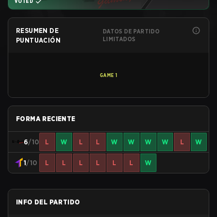
VOTED
RESUMEN DE
DATOS DE PARTIDO
LIMITADOS
PUNTUACIÓN
GAME
1
FORMA RECIENTE
6
/10
L
W
L
L
W
W
W
W
L
W
1
/10
L
L
L
L
L
L
W
INFO DEL PARTIDO