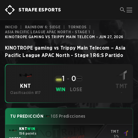
STRAFE ESPORTS
INICIO
|
RAINBOW 6: SIEGE
|
TORNEOS
|
ASIA PACIFIC LEAGUE APAC NORTH - STAGE 1
|
KINOTROPE GAMING VS TRIPPY MAIN TELECOM - JUN 27, 2026
KINOTROPE gaming
vs
Trippy Main Telecom
–
Asia
Pacific League APAC North - Stage 1
R6:S
Partido
1
-
0
TMT
KNT
WIN
LOSE
Clasificación #17
-
TU PREDICCIÓN
103 Predicciones
KNT
WIN
TMT
156 points
5%