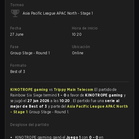
Torneo
Asia Pacific League APAC North - Stage 1
Fecha
Hora de inicio
27 June
10:20
Fase
Ubicación
Group Stage - Round 1
Online
Formato
Best of 3
KINOTROPE gaming
vs
Trippy Main Telecom
El partido de
Rainbow Six Siege terminó
1 - 0
a favor de
KINOTROPE gaming
y
se jugó el
27 jun 2026
a las
10:20
. El partido fue una
serie al
mejor de Best of 3
y parte del
Asia Pacific League APAC North
- Stage 1
Group Stage - Round 1.
Desglose del partido
KINOTROPE gaming ganó el
Juego 1
con
0 - 0
en