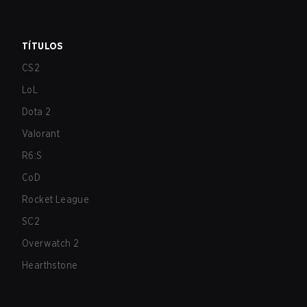
TÍTULOS
CS2
LoL
Dota 2
Valorant
R6:S
CoD
Rocket League
SC2
Overwatch 2
Hearthstone