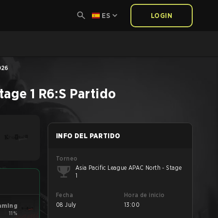
ES
LOGIN
026
tage 1
R6:S
Partido
INFO DEL PARTIDO
Torneo
Asia Pacific League APAC North - Stage
1
Fecha
Hora de inicio
08 July
13:00
aming
11%