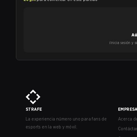
Aú
¡Inicia sesión y
STRAFE
EMPRES
La experiencia número uno para fans de
Acerca de
esports en la web y móvil.
Contácta