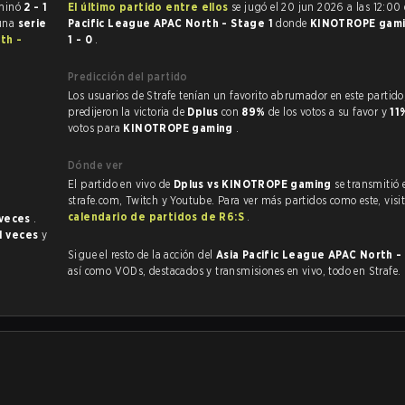
inbow Six Siege terminó
2 - 1
El último partido entre ellos
se jugó el 20 jun 2026 a las 12:00
 una
serie
Pacific League APAC North - Stage 1
donde
KINOTROPE gam
th -
1 - 0
.
Predicción del partido
Los usuarios de Strafe tenían un favorito abrumador en este partido, y
predijeron la victoria de
Dplus
con
89%
de los votos a su favor y
11
votos para
KINOTROPE gaming
.
Dónde ver
El partido en vivo de
Dplus vs KINOTROPE gaming
se transmitió 
strafe.com, Twitch y Youtube. Para ver más partidos como este, visit
calendario de partidos de R6:S
.
 veces
.
1 veces
y
Sigue el resto de la acción del
Asia Pacific League APAC North -
así como VODs, destacados y transmisiones en vivo, todo en Strafe.