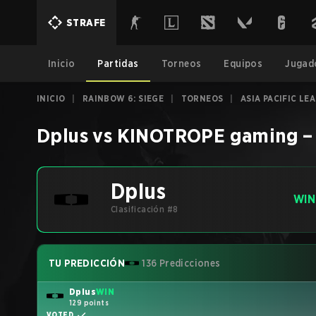
STRAFE
Inicio
Partidas
Torneos
Equipos
Jugad
INICIO
|
RAINBOW 6: SIEGE
|
TORNEOS
|
ASIA PACIFIC LE
Dplus
vs
KINOTROPE gaming
Dplus
WIN
Clasificación #8
TU PREDICCIÓN
136 Predicciones
Dplus
WIN
129 points
VOTED