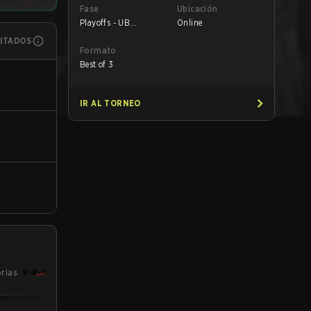
Fase
Ubicación
Playoffs - UB
Online
Semifinals
MITADOS
Formato
Best of 3
IR AL TORNEO
orias