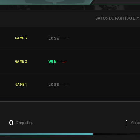
DATOS DE PARTIDO LI
LOSE
GAME
3
WIN
GAME
2
LOSE
GAME
1
0
1
Empates
Vict