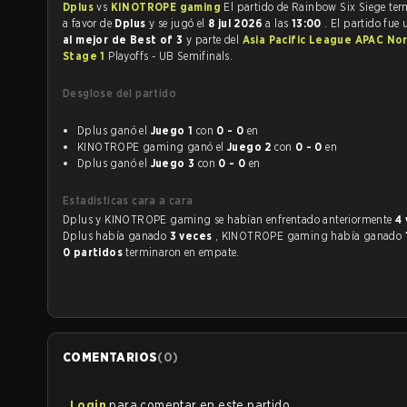
Dplus
vs
KINOTROPE gaming
El partido de Ra
a favor de
Dplus
y se jugó el
8 jul 2026
a las
13:00
. El partido fue
al mejor de Best of 3
y parte del
Asia Pacific League APAC Nor
Stage 1
Playoffs - UB Semifinals.
Desglose del partido
Dplus ganó el
Juego 1
con
0 - 0
en
KINOTROPE gaming ganó el
Juego 2
con
0 - 0
en
Dplus ganó el
Juego 3
con
0 - 0
en
Estadísticas cara a cara
Dplus y KINOTROPE gaming se habían enfrentado anteriormente
4
Dplus había ganado
3 veces
, KINOTROPE gaming había ganado
0 partidos
terminaron en empate.
COMENTARIOS
(
0
)
Login
para comentar en este partido