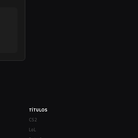
TÍTULOS
CS2
LoL