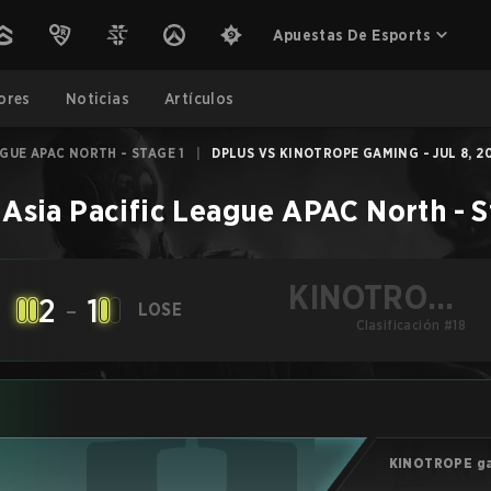
Apuestas De Esports
ores
Noticias
Artículos
AGUE APAC NORTH - STAGE 1
|
DPLUS VS KINOTROPE GAMING - JUL 8, 2
–
Asia Pacific League APAC North - S
KINOTROPE
2
-
1
LOSE
gaming
Clasificación #18
KINOTROPE g