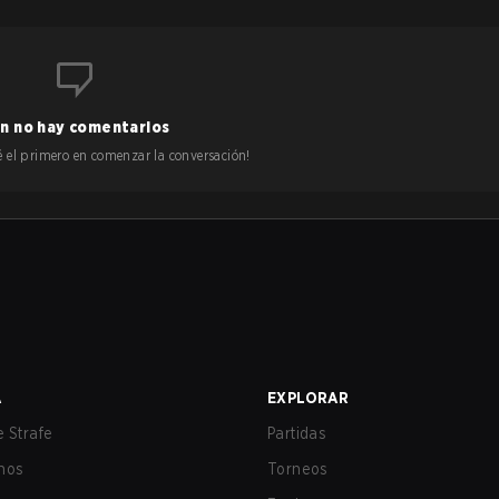
n no hay comentarios
 sé el primero en comenzar la conversación!
A
EXPLORAR
 Strafe
Partidas
nos
Torneos