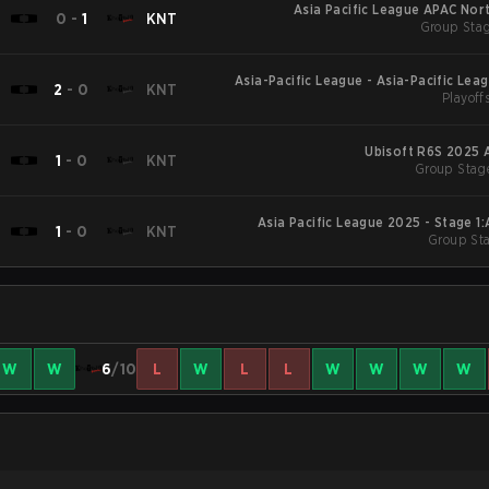
Asia Pacific League APAC Nort
0
-
1
KNT
Group Stag
Asia-Pacific League - Asia-Pacific Leag
2
-
0
KNT
Playoffs
Ubisoft R6S 2025 
1
-
0
KNT
Group Stage
Asia Pacific League 2025 - Stage 1
1
-
0
KNT
Group Sta
W
W
6
/10
L
W
L
L
W
W
W
W