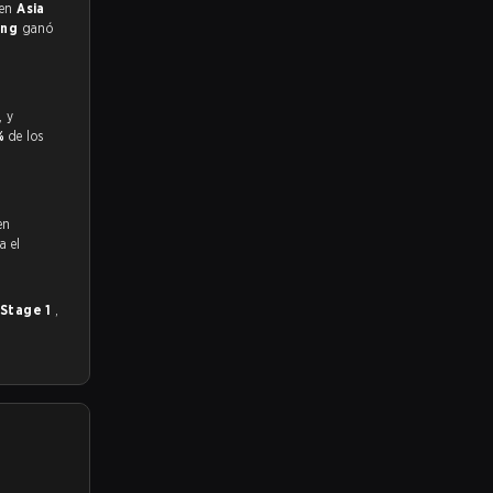
 en
Asia
ing
ganó
%
de los
en
a el
 Stage 1
,