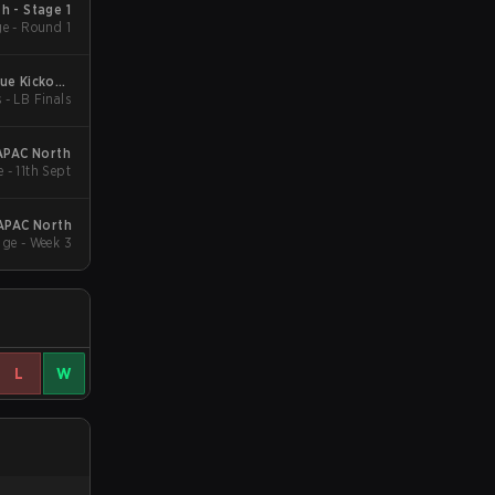
h - Stage 1
e - Round 1
ue Kickoff:
 - LB Finals
North
APAC North
 - 11th Sept
:APAC North
ge - Week 3
L
W