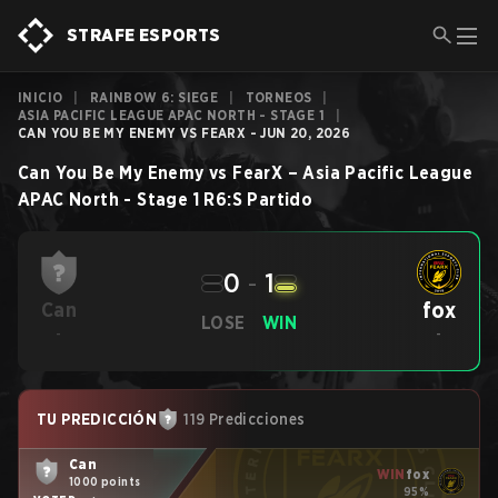
STRAFE ESPORTS
INICIO
|
RAINBOW 6: SIEGE
|
TORNEOS
|
ASIA PACIFIC LEAGUE APAC NORTH - STAGE 1
|
CAN YOU BE MY ENEMY VS FEARX - JUN 20, 2026
Can You Be My Enemy
vs
FearX
–
Asia Pacific League
APAC North - Stage 1
R6:S
Partido
0
-
1
fox
Can
LOSE
WIN
-
-
TU PREDICCIÓN
119 Predicciones
Can
WIN
fox
1000 points
95%