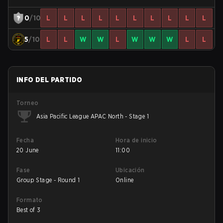
0
/10
L
L
L
L
L
L
L
L
L
L
5
/10
L
L
W
W
L
W
W
W
L
L
INFO DEL PARTIDO
Torneo
Asia Pacific League APAC North - Stage 1
Fecha
Hora de inicio
20 June
11:00
Fase
Ubicación
Group Stage - Round 1
Online
Formato
Best of 3