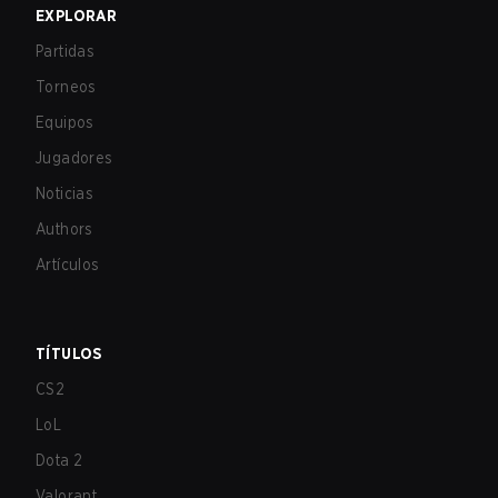
EXPLORAR
Partidas
Torneos
Equipos
Jugadores
Noticias
Authors
Artículos
TÍTULOS
CS2
LoL
Dota 2
Valorant