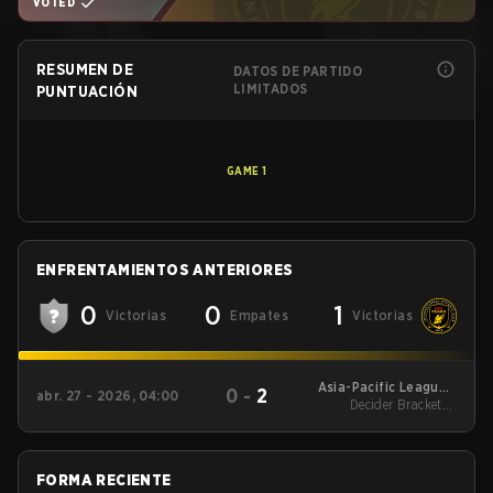
VOTED
RESUMEN DE
DATOS DE PARTIDO
LIMITADOS
PUNTUACIÓN
GAME
1
ENFRENTAMIENTOS ANTERIORES
0
0
1
Victorias
Empates
Victorias
Asia-Pacific League -
0
-
2
abr. 27 - 2026, 04:00
Asia-Pacific League
Decider Brackets -
Kickoff: North
Round 1
FORMA RECIENTE