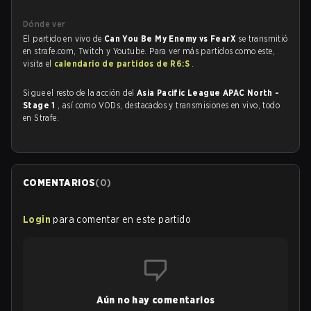
Dónde ver
El partido en vivo de
Can You Be My Enemy vs FearX
se transmitió
en strafe.com, Twitch y Youtube. Para ver más partidos como este,
visita el
calendario de partidos de R6:S
.
Sigue el resto de la acción del
Asia Pacific League APAC North -
Stage 1
, así como VODs, destacados y transmisiones en vivo, todo
en Strafe.
COMENTARIOS
(
0
)
Login
para comentar en este partido
Aún no hay comentarios