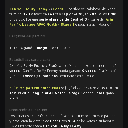
Can You Be My Enemy
vs
FearX
El partido de Rainbow Six Siege
terminó
0 - 1
a favor de
FearX
y se jugó el
20 jun 2026
a las
11:00
.
El partido fue una
serie al mejor de Best of 3
y parte del
Asia
Pacific League APAC North - Stage 1
Group Stage - Round 1.
Desglose del partido
FearX ganó el
Juego 1
con
0 - 0
en
Estadísticas cara a cara
Can You Be My Enemy y FearX se habían enfrentado anteriormente
1
veces
. Can You Be My Enemy había ganado
0 veces
, FearX había
ganado
1 veces
y
0 partidos
terminaron en empate.
El último partido entre ellos
se jugó el 27 abr 2026 a las 4:00 en
Asia Pacific League APAC North - Stage 1
donde
FearX
ganó
2 - 0
.
Predicción del partido
Los usuarios de Strafe tenían un favorito abrumador en este partido,
y predijeron la victoria de
FearX
con
95%
de los votos a su favor y
5%
de los votos para
Can You Be My Enemy
.