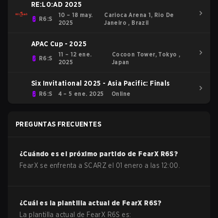
RE:L0:AD 2025
10 – 18 may.
Carioca Arena 1, Rio De
R6:S
2025
Janeiro , Brazil
APAC Cup - 2025
11 – 12 ene.
Cocoon Tower, Tokyo ,
R6:S
2025
Japan
Six Invitational 2025 - Asia Pacific: Finals
R6:S
4 – 5 ene. 2025
Online
PREGUNTAS FRECUENTES
¿Cuándo es el próximo partido de
FearX
R6S
?
FearX se enfrenta a SCARZ el 01 enero a las 12:00.
¿Cuál es la plantilla actual de
FearX
R6S
?
La plantilla actual de
FearX
R6S
es: