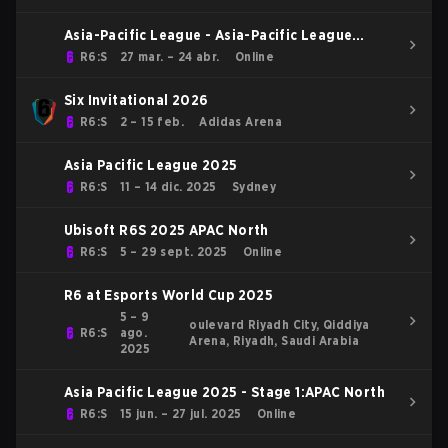
Asia-Pacific League - Asia-Pacific League
Kickoff: North
R6:S
27 mar. – 24 abr.
Online
Six Invitational 2026
R6:S
2 – 15 feb.
Adidas Arena
Asia Pacific League 2025
R6:S
11 – 14 dic. 2025
Sydney
Ubisoft R6S 2025 APAC North
R6:S
5 – 29 sept. 2025
Online
R6 at Esports World Cup 2025
5 – 9
oulevard Riyadh City, Qiddiya
R6:S
ago.
Arena, Riyadh, Saudi Arabia
2025
Asia Pacific League 2025 - Stage 1:APAC North
R6:S
15 jun. – 27 jul. 2025
Online