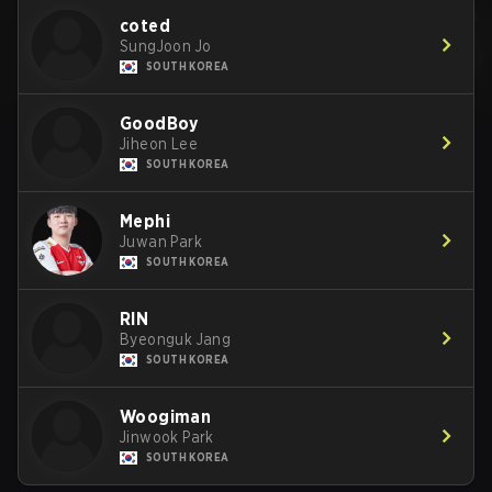
coted
SungJoon Jo
SOUTH KOREA
GoodBoy
Jiheon Lee
SOUTH KOREA
Mephi
Juwan Park
SOUTH KOREA
RIN
Byeonguk Jang
SOUTH KOREA
Woogiman
Jinwook Park
SOUTH KOREA