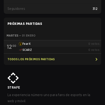
Seguidores
312
PRÓXIMAS PARTIDAS
MARTES
–
01 ENERO
FearX
0
votos
12
00
SCARZ
0
votos
TODOS LOS PRÓXIMOS PARTIDAS
STRAFE
La experiencia número uno para fans de esports en la
web y móvil.