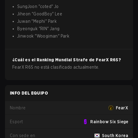
SungJoon
"
coted
"
Jo
Jiheon
"
GoodBoy
"
Lee
Juwan
"
Mephi
"
Park
Byeonguk
"
RIN
"
Jang
Jinwook
"
Woogiman
"
Park
¿Cuál es el Ranking Mundial Strafe de
FearX
R6S
?
FearX R6S no está clasificado actualmente.
INFO DEL EQUIPO
Nombre
FearX
Esport
Rainbow Six Siege
Con sede en
South Korea