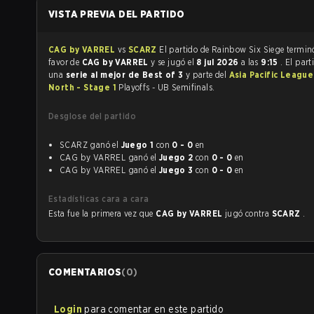
VISTA PREVIA DEL PARTIDO
CAG by VARREL
vs
SCARZ
El partido de Rainbow Six Siege 
favor de
CAG by VARREL
y se jugó el
8 jul 2026
a las
9:15
. El part
una
serie al mejor de Best of 3
y parte del
Asia Pacific Leagu
North - Stage 1
Playoffs - UB Semifinals.
Desglose del partido
SCARZ ganó el
Juego 1
con
0 - 0
en
CAG by VARREL ganó el
Juego 2
con
0 - 0
en
CAG by VARREL ganó el
Juego 3
con
0 - 0
en
Estadísticas cara a cara
Esta fue la primera vez que
CAG by VARREL
jugó contra
SCARZ
.
COMENTARIOS
(
0
)
Login
para comentar en este partido