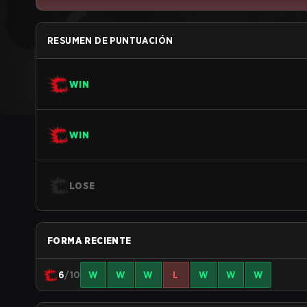
RESUMEN DE PUNTUACIÓN
WIN
WIN
LOSE
FORMA RECIENTE
6
/10
W
W
W
L
W
W
W