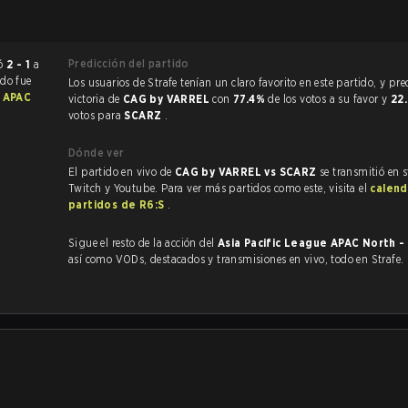
Predicción del partido
terminó
2 - 1
a
ido fue
Los usuarios de Strafe tenían un claro favorito en este partido, y predijeron la
e APAC
victoria de
CAG by VARREL
con
77.4%
de los votos a su favor y
22
votos para
SCARZ
.
Dónde ver
El partido en vivo de
CAG by VARREL vs SCARZ
se transmitió en 
Twitch y Youtube. Para ver más partidos como este, visita el
calend
partidos de R6:S
.
Sigue el resto de la acción del
Asia Pacific League APAC North -
así como VODs, destacados y transmisiones en vivo, todo en Strafe.