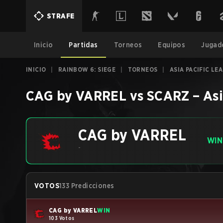
STRAFE
Inicio
Partidas
Torneos
Equipos
Jugad
INICIO
|
RAINBOW 6: SIEGE
|
TORNEOS
|
ASIA PACIFIC LE
CAG by VARREL
vs
SCARZ
–
Asi
CAG by VARREL
WIN
-
VOTOS
133 Predicciones
CAG by VARREL
WIN
103 Votos