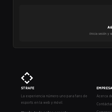
Aú
¡Inicia sesión y
STRAFE
EMPRES
La experiencia número uno para fans de
Acerca de
esports en la web y móvil.
Contácta