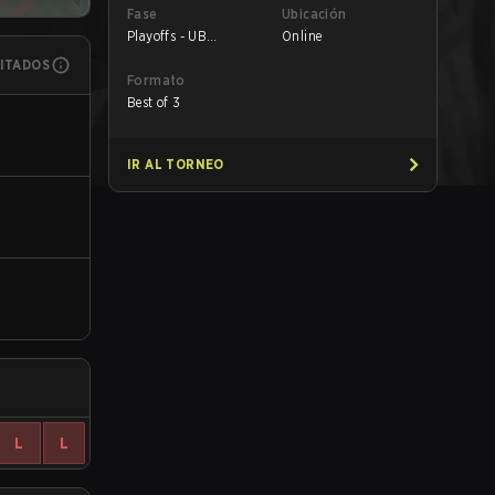
Fase
Ubicación
Playoffs - UB
Online
Semifinals
MITADOS
Formato
Best of 3
IR AL TORNEO
L
L