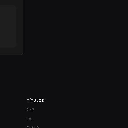
TÍTULOS
CS2
LoL