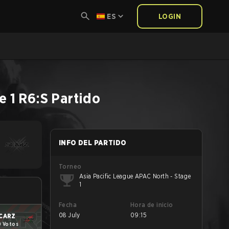
ES
LOGIN
e 1
R6:S
Partido
INFO DEL PARTIDO
Torneo
Asia Pacific League APAC North - Stage
1
Fecha
Hora de inicio
08 July
09:15
CARZ
0 Votos