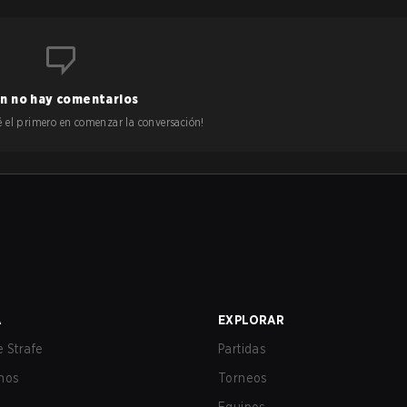
n no hay comentarios
 sé el primero en comenzar la conversación!
A
EXPLORAR
 Strafe
Partidas
nos
Torneos