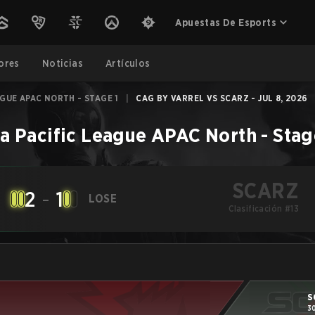
Apuestas De Esports
ores
Noticias
Artículos
AGUE APAC NORTH - STAGE 1
|
CAG BY VARREL VS SCARZ - JUL 8, 2026
a Pacific League APAC North - Stag
SCARZ
2
-
1
LOSE
Clasificación #13
S
3