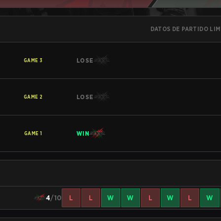
DATOS DE PARTIDO LI
LOSE
GAME
3
LOSE
GAME
2
WIN
GAME
1
4
/10
L
L
W
W
L
W
L
W