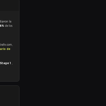
.6%
de los
strafe.com,
ario de
 Stage 1
,