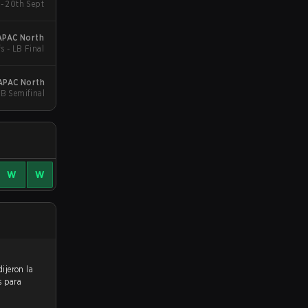
- 20th Sept
:APAC North
s - LB Final
:APAC North
UB Semifinal
W
W
s para