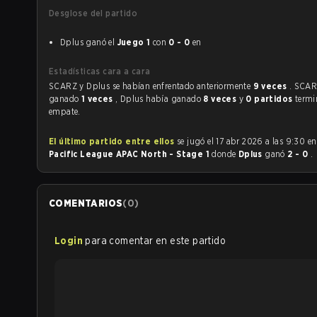
Desglose del partido
Dplus ganó el
Juego 1
con
0 - 0
en
Estadísticas cara a cara
SCARZ y Dplus se habían enfrentado anteriormente
9 veces
. SCAR
ganado
1 veces
, Dplus había ganado
8 veces
y
0 partidos
termi
empate.
El último partido entre ellos
se jugó el 17 abr 2026 a las 9:30 e
Pacific League APAC North - Stage 1
donde
Dplus
ganó
2 - 0
.
COMENTARIOS
(
0
)
Login
para comentar en este partido