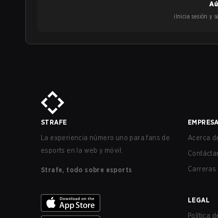
Aú
¡Inicia sesión y
STRAFE
EMPRES
La experiencia número uno para fans de
Acerca de
esports en la web y móvil.
Contácta
Carreras
Strafe, todo sobre esports
LEGAL
Política 