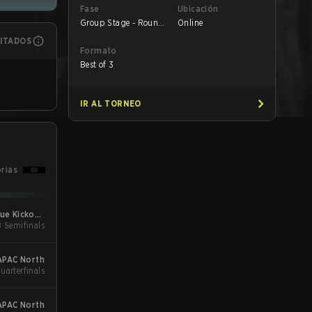
Fase
Ubicación
Group Stage - Round
Online
1
MITADOS
Formato
Best of 3
IR AL TORNEO
orias
ue Kickoff:
B Semifinals
North
APAC North
Quarterfinals
APAC North