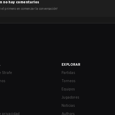
n no hay comentarios
 sé el primero en comenzar la conversación!
A
EXPLORAR
 Strafe
Partidas
nos
Torneos
Equipos
Jugadores
Noticias
de privacidad
Authors