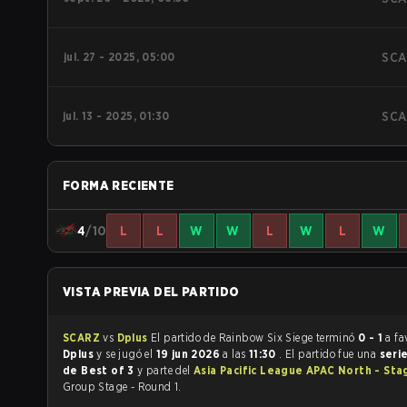
jul. 27 - 2025, 05:00
SCA
jul. 13 - 2025, 01:30
SCA
FORMA RECIENTE
4
/10
L
L
W
W
L
W
L
W
VISTA PREVIA DEL PARTIDO
SCARZ
vs
Dplus
El partido de Rainbow Six Siege terminó
0 - 1
a fa
Dplus
y se jugó el
19 jun 2026
a las
11:30
. El partido fue una
seri
de Best of 3
y parte del
Asia Pacific League APAC North - Sta
Group Stage - Round 1.