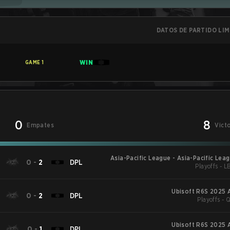
DATOS DE PARTIDO LI
WIN
GAME
1
0
8
Empates
Vict
Asia-Pacific League - Asia-Pacific Leag
0
-
2
DPL
Playoffs - L
Ubisoft R6S 2025 
0
-
2
DPL
Playoffs - 
Ubisoft R6S 2025 
0
-
1
DPL