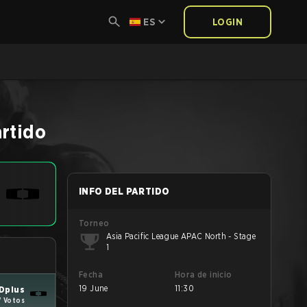
ES
LOGIN
rtido
INFO DEL PARTIDO
Torneo
Asia Pacific League APAC North - Stage
1
Fecha
Hora de inicio
19 June
11:30
Dplus
7 Votos