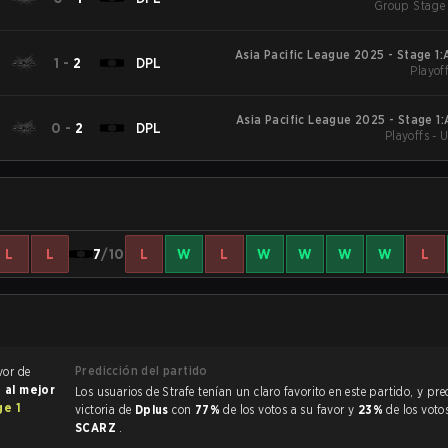
Group Stage 
Asia Pacific League 2025 - Stage 1
1
-
2
DPL
Playoff
Asia Pacific League 2025 - Stage 1
0
-
2
DPL
Playoffs - 
L
L
7
/10
L
W
L
W
W
W
W
L
Predicción del partido
vor de
e al mejor
Los usuarios de Strafe tenían un claro favorito en este partido, y predijeron la
ge 1
victoria de
Dplus
con
77%
de los votos a su favor y
23%
de los voto
SCARZ
.