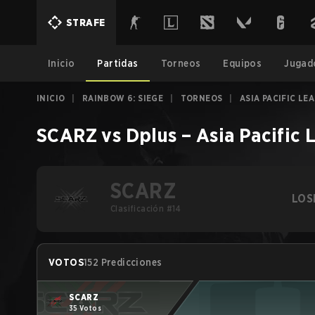
STRAFE
Inicio
Partidas
Torneos
Equipos
Jugad
INICIO
|
RAINBOW 6: SIEGE
|
TORNEOS
|
ASIA PACIFIC LE
SCARZ
vs
Dplus
–
Asia Pacific 
SCARZ
LOS
Clasificación #14
VOTOS
152 Predicciones
SCARZ
35 Votos