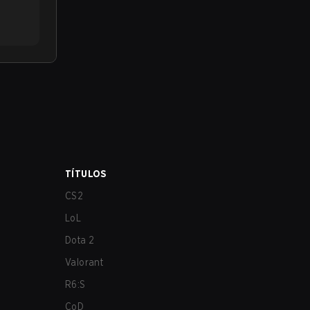
TÍTULOS
CS2
LoL
Dota 2
Valorant
R6:S
CoD