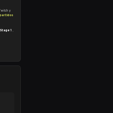
Twitch y
 partidos
 Stage 1
,