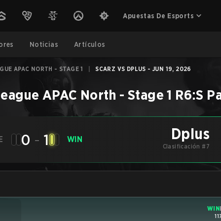
Apuestas De Esports
ores
Noticias
Artículos
AGUE APAC NORTH - STAGE 1
|
SCARZ VS DPLUS - JUN 19, 2026
League APAC North - Stage 1
R6:S
Pa
Dplus
0
-
1
E
WIN
Clasificación #7
WIN
11