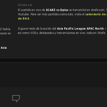
Dónde ver
El partido en vivo de
SCARZ vs Dplus
se transmitió en strafe.com, 
Youtube. Para ver más partidos como este, visita el
calendario de
de R6:S
.
Sigue el resto de la acción del
Asia Pacific League APAC North -
Z había
así como VODs, destacados y transmisiones en vivo, todo en Strafe.
naron en
n
Asia