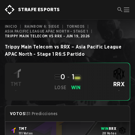
STRAFE ESPORTS
INICIO
|
RAINBOW 6: SIEGE
|
TORNEOS
|
ASIA PACIFIC LEAGUE APAC NORTH - STAGE 1
|
TRIPPY MAIN TELECOM VS RRX - JUN 19, 2026
Trippy Main Telecom
vs
RRX
–
Asia Pacific League
APAC North - Stage 1
R6:S
Partido
0
-
1
RRX
TMT
LOSE
WIN
-
-
VOTOS
131 Predicciones
TMT
WIN
RRX
111 Votos
20 Votos