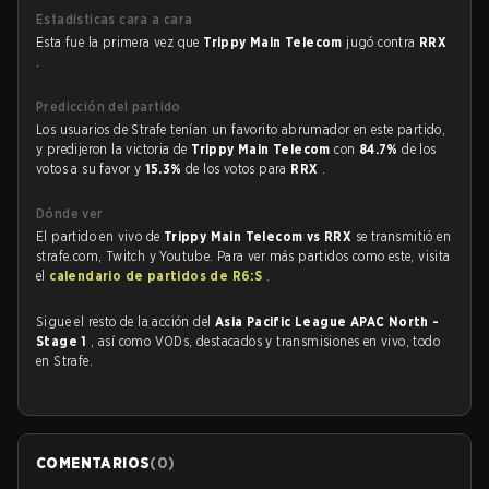
Estadísticas cara a cara
Esta fue la primera vez que
Trippy Main Telecom
jugó contra
RRX
.
Predicción del partido
Los usuarios de Strafe tenían un favorito abrumador en este partido,
y predijeron la victoria de
Trippy Main Telecom
con
84.7%
de los
votos a su favor y
15.3%
de los votos para
RRX
.
Dónde ver
El partido en vivo de
Trippy Main Telecom vs RRX
se transmitió en
strafe.com, Twitch y Youtube. Para ver más partidos como este, visita
el
calendario de partidos de R6:S
.
Sigue el resto de la acción del
Asia Pacific League APAC North -
Stage 1
, así como VODs, destacados y transmisiones en vivo, todo
en Strafe.
COMENTARIOS
(
0
)