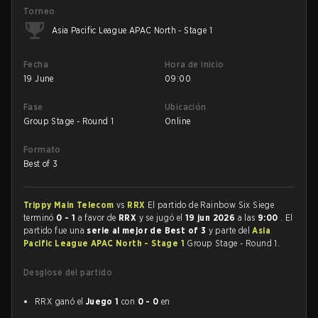
Torneo
Asia Pacific League APAC North - Stage 1
Fecha
Hora de inicio
19 June
09:00
Fase
Ubicación
Group Stage - Round 1
Online
Formato
Best of 3
Trippy Main Telecom
vs
RRX
El partido de Rainbow Six Siege
terminó
0 - 1
a favor de
RRX
y se jugó el
19 jun 2026
a las
9:00
. El
partido fue una
serie al mejor de Best of 3
y parte del
Asia
Pacific League APAC North - Stage 1
Group Stage - Round 1.
Desglose del partido
RRX ganó el
Juego 1
con
0 - 0
en