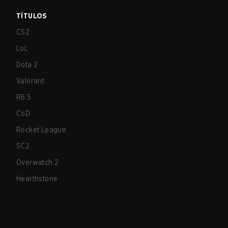
TÍTULOS
CS2
LoL
Dota 2
Valorant
R6:S
CoD
Rocket League
SC2
Overwatch 2
Hearthstone