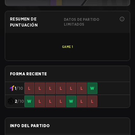
RESUMEN DE
DATOS DE PARTIDO
LIMITADOS
PUNTUACIÓN
GAME
1
FORMA RECIENTE
1
/10
L
L
L
L
L
L
W
2
/10
W
L
L
L
W
L
L
INFO DEL PARTIDO