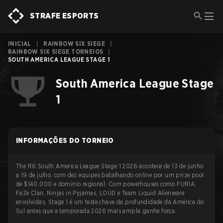
STRAFE ESPORTS
INICIAL
|
RAINBOW SIX SIEGE
|
RAINBOW SIX SIEGE TORNEIOS
|
SOUTH AMERICA LEAGUE STAGE 1
South America League Stage
1
INFORMAÇÕES DO TORNEIO
The R6 South America League Stage 1 2026 acontece de 13 de junho
a 19 de julho, com dez equipes batalhando online por um prize pool
de $140,000 e domínio regional. Com powerhouses como FURIA,
FaZe Clan, Ninjas in Pyjamas, LOUD e Team Liquid Alienware
envolvidas, Stage 1 é um teste chave da profundidade da América do
Sul antes que a temporada 2026 mais ampla ganhe força.