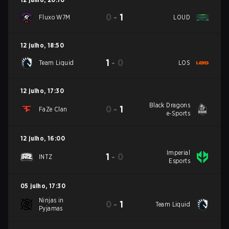
0
-
1
Fluxo W7M
LOUD
12 julho
,
18:50
1
-
0
Team Liquid
LOS
12 julho
,
17:30
Black Dragons
0
-
1
FaZe Clan
e-Sports
12 julho
,
16:00
Imperial
1
-
0
INTZ
Esports
05 julho
,
17:30
Ninjas in
0
-
1
Team Liquid
Pyjamas