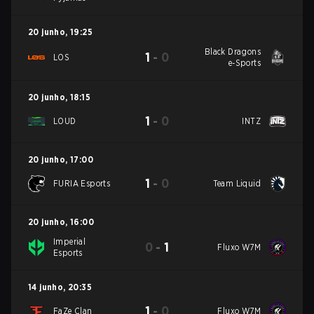
20 junho
,
19:25
Black Dragons
1
-
0
LOS
e-Sports
20 junho
,
18:15
1
-
0
LOUD
INTZ
20 junho
,
17:00
1
-
0
FURIA Esports
Team Liquid
20 junho
,
16:00
Imperial
0
-
1
Fluxo W7M
Esports
14 junho
,
20:35
1
-
0
FaZe Clan
Fluxo W7M