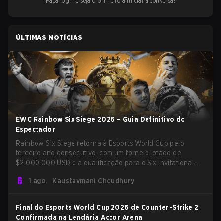
Faça login e seja o primeiro a iniciar a conversa!
ÚLTIMAS NOTÍCIAS
EWC Rainbow Six Siege 2026 – Guia Definitivo do
Espectador
Rainbow Six Siege retorna à Esports World Cup pelo
terceiro ano consecutivo, com um torneio lotado de
$2,000,000 USD e a qualificação para o Six Invitational
2027 em jogo. Após títulos conquistados por Team BDS e
1 ago.
Kaustavmani Choudhury
Team Secret em edições anteriores, 2026 continua o
legado do evento como um dos maiores palcos
internacionais de Siege.
Final do Esports World Cup 2026 de Counter-Strike 2
Confirmada na Lendária Accor Arena