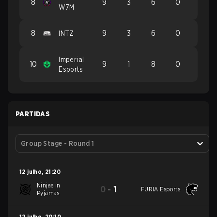
8
9
3
6
0
W7M
8
9
3
6
0
INTZ
Imperial
10
9
1
8
0
Esports
PARTIDAS
Group Stage - Round 1
12 julho
,
21:20
Ninjas in
0
-
1
FURIA Esports
Pyjamas
12 julho
,
20:10