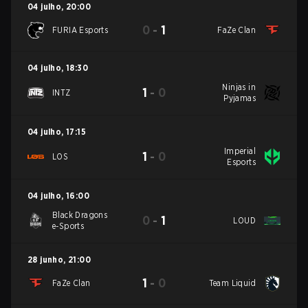
04 julho
,
20:00
0
-
1
FURIA Esports
FaZe Clan
04 julho
,
18:30
Ninjas in
1
-
0
INTZ
Pyjamas
04 julho
,
17:15
Imperial
1
-
0
LOS
Esports
04 julho
,
16:00
Black Dragons
0
-
1
LOUD
e-Sports
28 junho
,
21:00
1
-
0
FaZe Clan
Team Liquid