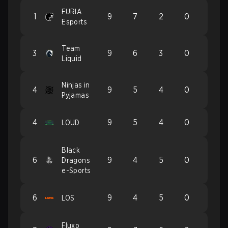
FURIA
1
9
7
2
0
Esports
Team
3
9
6
3
0
Liquid
Ninjas in
4
9
5
4
0
Pyjamas
4
9
5
4
0
LOUD
Black
6
9
4
5
0
Dragons
e-Sports
6
9
4
5
0
LOS
Fluxo