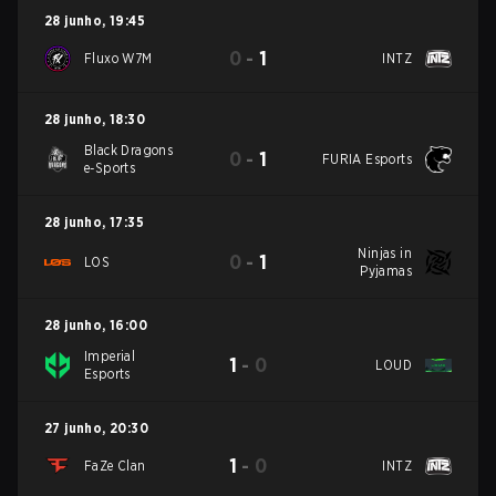
28 junho
,
19:45
0
-
1
Fluxo W7M
INTZ
28 junho
,
18:30
Black Dragons
0
-
1
FURIA Esports
e-Sports
28 junho
,
17:35
Ninjas in
0
-
1
LOS
Pyjamas
28 junho
,
16:00
Imperial
1
-
0
LOUD
Esports
27 junho
,
20:30
1
-
0
FaZe Clan
INTZ