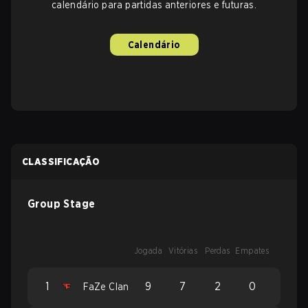
calendário para partidas anteriores e futuras.
Calendário
CLASSIFICAÇÃO
Group Stage
Jogada
Vitórias
Perdas
Empates
1
9
7
2
0
FaZe Clan