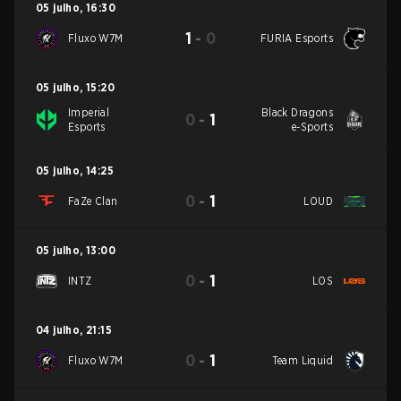
05 julho
,
16:30
1
-
0
Fluxo W7M
FURIA Esports
05 julho
,
15:20
Imperial
Black Dragons
0
-
1
Esports
e-Sports
05 julho
,
14:25
0
-
1
FaZe Clan
LOUD
05 julho
,
13:00
0
-
1
INTZ
LOS
04 julho
,
21:15
0
-
1
Fluxo W7M
Team Liquid