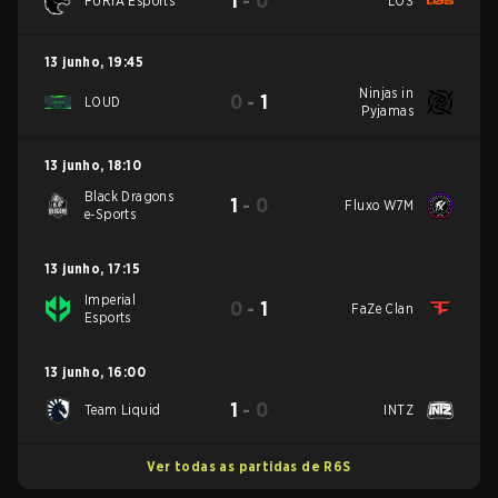
1
-
0
FURIA Esports
LOS
13 junho
,
19:45
Ninjas in
0
-
1
LOUD
Pyjamas
13 junho
,
18:10
Black Dragons
1
-
0
Fluxo W7M
e-Sports
13 junho
,
17:15
Imperial
0
-
1
FaZe Clan
Esports
13 junho
,
16:00
1
-
0
Team Liquid
INTZ
Ver todas as partidas de R6S