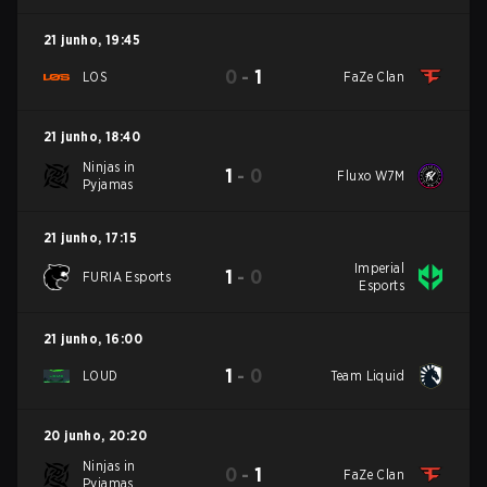
21 junho
,
19:45
0
-
1
LOS
FaZe Clan
21 junho
,
18:40
Ninjas in
1
-
0
Fluxo W7M
Pyjamas
21 junho
,
17:15
Imperial
1
-
0
FURIA Esports
Esports
21 junho
,
16:00
1
-
0
LOUD
Team Liquid
20 junho
,
20:20
Ninjas in
0
-
1
FaZe Clan
Pyjamas