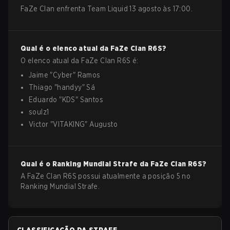
FaZe Clan enfrenta Team Liquid 13 agosto às 17:00.
Qual é o elenco atual da
FaZe Clan
R6S
?
O elenco atual da
FaZe Clan
R6S
é:
Jaime
"
Cyber
"
Ramos
Thiago
"
handyy
"
Sá
Eduardo
"
KDS
"
Santos
soulz1
Victor
"
VITAKING
"
Augusto
Qual é o Ranking Mundial Strafe da
FaZe Clan
R6S
?
A FaZe Clan R6S possui atualmente a posição 5 no
Ranking Mundial Strafe.