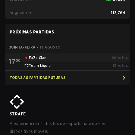
Seguidores
113,764
PRÓXIMAS PARTIDAS
QUINTA-FEIRA
–
13 AGOSTO
FaZe Clan
66
votos
17
00
Team Liquid
13
votos
TODAS AS PARTIDAS FUTURAS
STRAFE
A experiência nº1 dos fãs de eSports na web e em
dispositivos móveis.