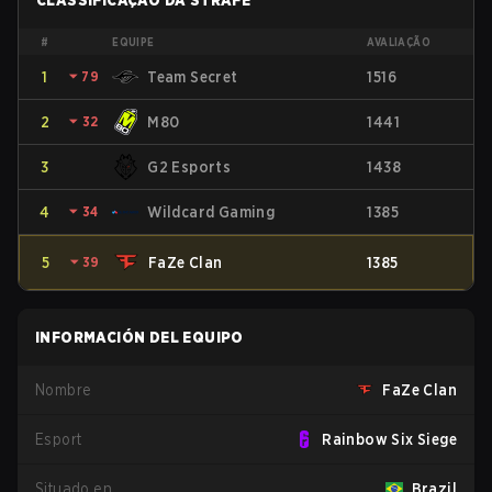
CLASSIFICAÇÃO DA STRAFE
#
EQUIPE
AVALIAÇÃO
1
⏷
79
Team Secret
1516
2
⏷
32
M80
1441
3
G2 Esports
1438
4
⏷
34
Wildcard Gaming
1385
5
⏷
39
FaZe Clan
1385
INFORMACIÓN DEL EQUIPO
Nombre
FaZe Clan
Esport
Rainbow Six Siege
Situado en
Brazil