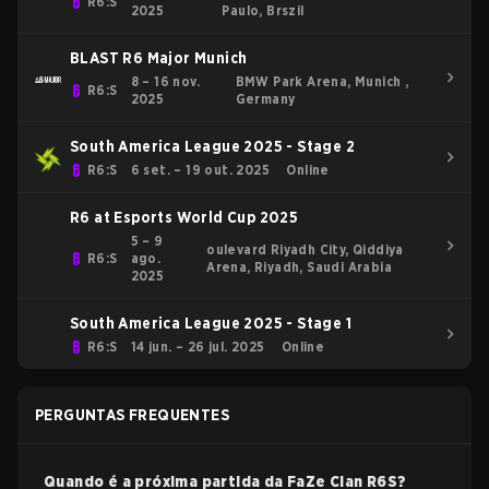
R6:S
2025
Paulo, Brszil
BLAST R6 Major Munich
8 – 16 nov.
BMW Park Arena, Munich ,
R6:S
2025
Germany
South America League 2025 - Stage 2
R6:S
6 set. – 19 out. 2025
Online
R6 at Esports World Cup 2025
5 – 9
oulevard Riyadh City, Qiddiya
R6:S
ago.
Arena, Riyadh, Saudi Arabia
2025
South America League 2025 - Stage 1
R6:S
14 jun. – 26 jul. 2025
Online
PERGUNTAS FREQUENTES
Quando é a próxima partida da
FaZe Clan
R6S
?