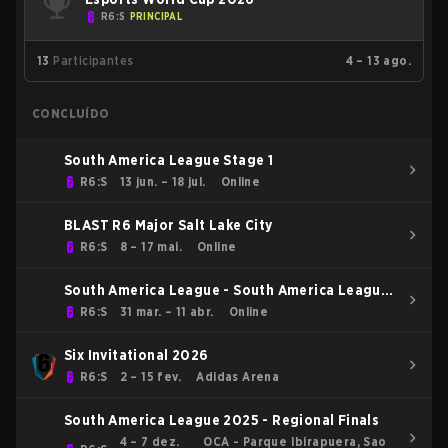
R6:S
PRINCIPAL
13
Participantes
4 – 13 ago.
CONCLUÍDO
South America League Stage 1
R6:S
13 jun. – 18 jul.
Online
BLAST R6 Major Salt Lake City
R6:S
8 – 17 mai.
Online
South America League - South America League
Kickoff
R6:S
31 mar. – 11 abr.
Online
Six Invitational 2026
R6:S
2 – 15 fev.
Adidas Arena
South America League 2025 - Regional Finals
4 – 7 dez.
OCA - Parque Ibirapuera, Sao