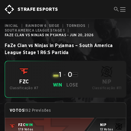
STRAFE ESPORTS
INICIAL
|
RAINBOW 6: SIEGE
|
TORNEIOS
|
SOUTH AMERICA LEAGUE STAGE 1
|
FAZE CLAN VS NINJAS IN PYJAMAS - JUN 20, 2026
FaZe Clan
vs
Ninjas in Pyjamas
–
South America
League Stage 1
R6:S
Partida
1
-
0
NiP
FZC
WIN
LOSE
Classificação #7
Classificação #11
VOTOS
192 Previsões
FZC
WIN
NiP
179 Votos
13 Votos