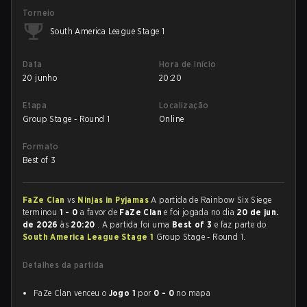
Torneio
South America League Stage 1
Data
Hora de início
20 junho
20:20
Etapa
Localização
Group Stage - Round 1
Online
Formato
Best of 3
FaZe Clan
vs
Ninjas in Pyjamas
A partida de Rainbow Six Siege
terminou
1 - 0
a favor de
FaZe Clan
e foi jogada no dia
20 de jun.
de 2026
às
20:20
. A partida foi uma
Best of 3
e faz parte do
South America League Stage 1
Group Stage - Round 1.
Detalhes da partida
FaZe Clan venceu o
Jogo 1
por
0 - 0
no mapa