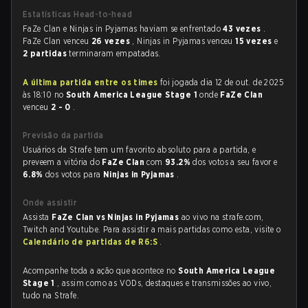
Estatísticas Head-to-head
FaZe Clan e Ninjas in Pyjamas haviam se enfrentado
43 vezes
.
FaZe Clan venceu
26 vezes
, Ninjas in Pyjamas venceu
15 vezes
e
2 partidas
terminaram empatadas.
A última partida entre os times
foi jogada dia 12 de out. de 2025
às 18:10 no
South America League Stage 1
onde
FaZe Clan
venceu
2 - 0
.
Previsão da partida
Usuários da Strafe tem um favorito absoluto para a partida, e
preveem a vitória do
FaZe Clan
com
93.2%
dos votos a seu favor e
6.8%
dos votos para
Ninjas in Pyjamas
.
Onde assistir
Assista
FaZe Clan vs Ninjas in Pyjamas
ao vivo na strafe.com,
Twitch and Youtube. Para assistir a mais partidas como esta, visite o
Calendário de partidas de R6:S
.
Acompanhe toda a ação que acontece no
South America League
Stage 1
, assim como as VODs, destaques e transmissões ao vivo,
tudo na Strafe.