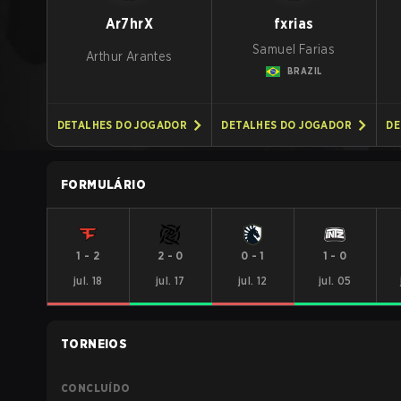
Ar7hrX
fxrias
Samuel Farias
Arthur Arantes
BRAZIL
DETALHES DO JOGADOR
DETALHES DO JOGADOR
DE
FORMULÁRIO
1
-
2
2
-
0
0
-
1
1
-
0
jul. 18
jul. 17
jul. 12
jul. 05
TORNEIOS
CONCLUÍDO