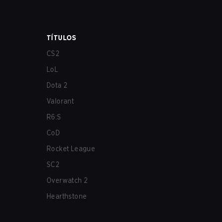
TÍTULOS
CS2
LoL
Dota 2
Valorant
R6:S
CoD
Rocket League
SC2
Overwatch 2
Hearthstone