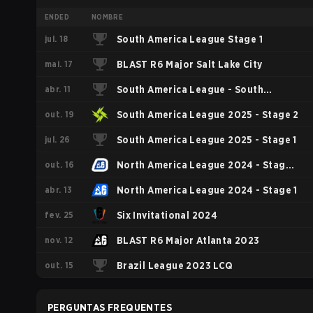
ENDED
NOMBRE
jul. 18
South America League Stage 1
mai. 17
BLAST R6 Major Salt Lake City
abr. 11
South America League - South
out. 19
America League Kickoff
South America League 2025 - Stage 2
jul. 26
South America League 2025 - Stage 1
out. 16
North America League 2024 - Stage
abr. 13
2
North America League 2024 - Stage 1
fev. 25
Six Invitational 2024
nov. 12
BLAST R6 Major Atlanta 2023
out. 15
Brazil League 2023 LCQ
PERGUNTAS FREQUENTES