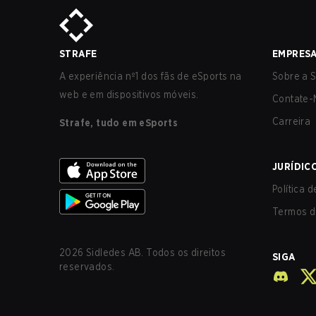
STRAFE
EMPRES
A experiência nº1 dos fãs de eSports na
Sobre a S
web e em dispositivos móveis.
Contate-
Carreira
Strafe, tudo em eSports
JURÍDIC
Política 
Termos d
2026
Sidledes AB. Todos os direitos
SIGA
reservados.