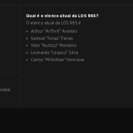
Qual é o elenco atual da
LOS
R6S
?
O elenco atual da
LOS
R6S
é:
Arthur
"
Ar7hrX
"
Arantes
Samuel
"
fxrias
"
Farias
Vitor
"
Kurtzzz
"
Monteiro
Leonardo
"
Legacy
"
Silva
Carlos
"
Mr6otlaw
"
Henrique
undial