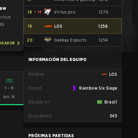
law
18
⏷
14
Virtus.pro
1270
nrique
ZIL
19
LOS
1258
20
Geekay Esports
1254
JOGADOR
INFORMACIÓN DEL EQUIPO
Nombre
LOS
1
-
0
Esport
Rainbow Six Siege
jun. 14
Situado en
Brazil
Seguidores
345
PRÓXIMAS PARTIDAS