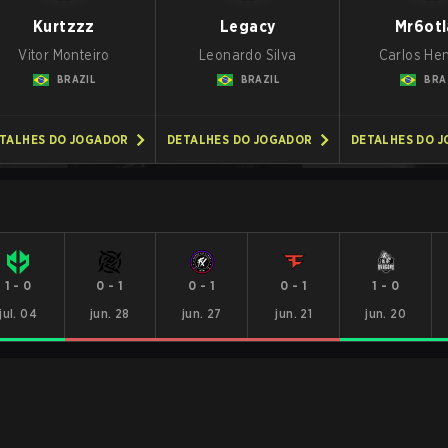
Kurtzzz
Legacy
Mr6ot
Vitor Monteiro
Leonardo Silva
Carlos He
BRAZIL
BRAZIL
BRA
TALHES DO JOGADOR
DETALHES DO JOGADOR
DETALHES DO 
1
-
0
0
-
1
0
-
1
0
-
1
1
-
0
jul. 04
jun. 28
jun. 27
jun. 21
jun. 20