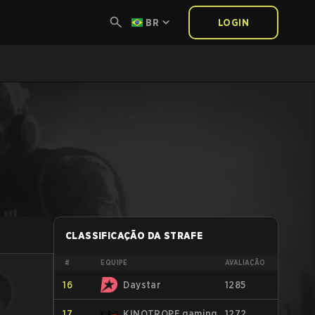
BR
LOGIN
CLASSIFICAÇÃO DA STRAFE
#
EQUIPE
AVALIAÇÃO
16
Daystar
1285
17
KINOTROPE gaming
1272