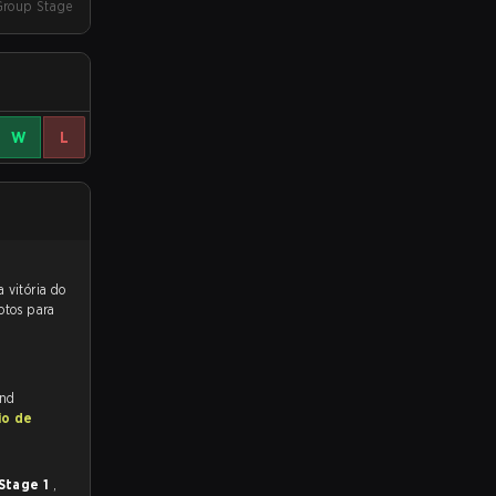
Group Stage
W
L
 para a partida, e preveem a vitória do
otos para
and
io de
Stage 1
,