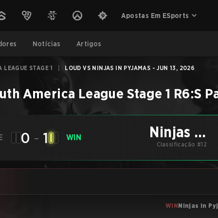
Apostas Em ESports
dores
Notícias
Artigos
 LEAGUE STAGE 1
|
LOUD VS NINJAS IN PYJAMAS - JUN 13, 2026
uth America League Stage 1
R6:S
Pa
Ninjas in
0
-
1
E
WIN
Pyjamas
Classificação #12
WIN
Ninjas in P