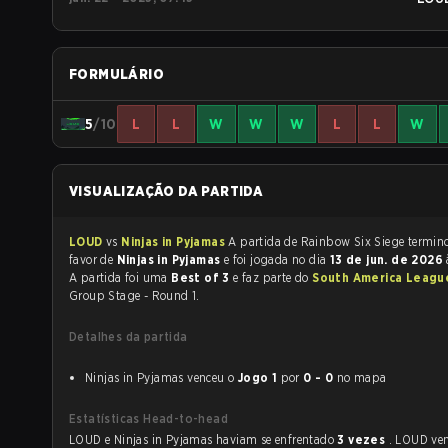
FORMULÁRIO
5
/10
L
L
W
W
W
L
L
W
VISUALIZAÇÃO DA PARTIDA
LOUD
vs
Ninjas in Pyjamas
A partida de Rainbow Six Sieg
favor de
Ninjas in Pyjamas
e foi jogada no dia
13 de jun. de 2026
A partida foi uma
Best of 3
e faz parte do
South America Leagu
Group Stage - Round 1.
Detalhes da partida
Ninjas in Pyjamas venceu o
Jogo 1
por
0 - 0
no mapa
Estatísticas Head-to-head
LOUD e Ninjas in Pyjamas haviam se enfrentado
3 vezes
. LOUD ve