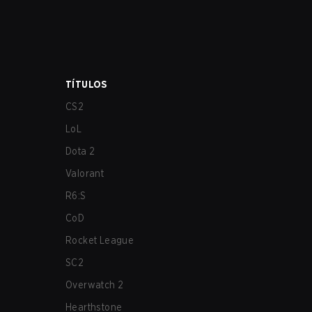
TÍTULOS
CS2
LoL
Dota 2
Valorant
R6:S
CoD
Rocket League
SC2
Overwatch 2
Hearthstone