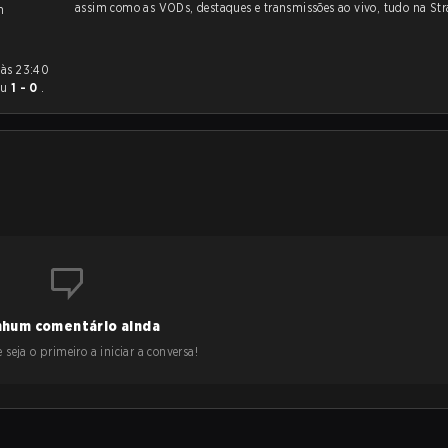
assim como as VODs, destaques e transmissões ao vivo, tudo na Str
m
eu
1 - 0
.
hum comentário ainda
 seja o primeiro a iniciar a conversa!