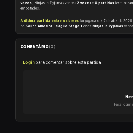
vezes
, Ninjas in Pyjamas venceu
2 vezes
e
0 partidas
terminara
empatadas.
A última partida entre os times
foi jogada dia 7 de abr. de 2026 às 23:40
no
South America League Stage 1
onde
Ninjas in Pyjamas
venc
COMENTÁRIO
(
0
)
Login
para comentar sobre esta partida
Nen
Faça login e