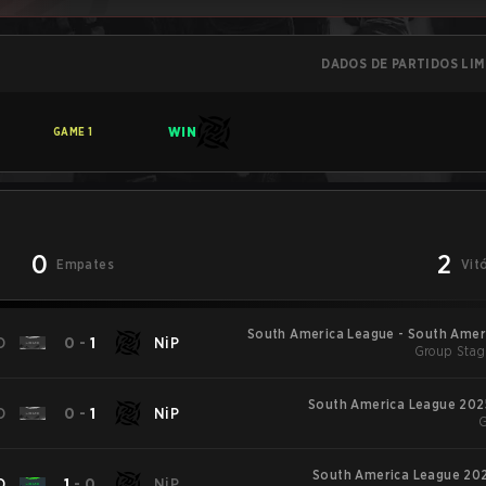
DADOS DE PARTIDOS LI
WIN
GAME
1
0
2
Empates
Vit
South America League - South Amer
D
0
-
1
NiP
Group Stag
South America League 2025
D
0
-
1
NiP
G
South America League 202
D
1
-
0
NiP