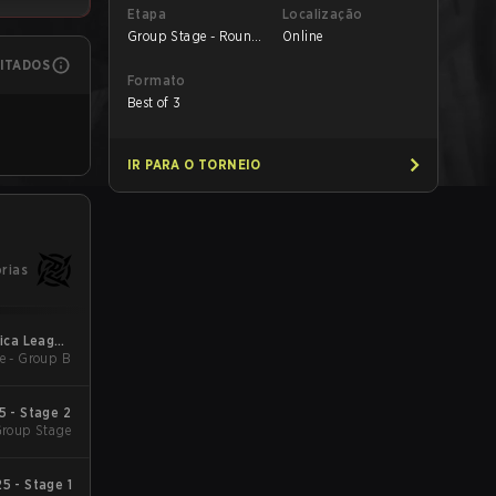
Etapa
Localização
Group Stage - Round
Online
1
MITADOS
Formato
Best of 3
IR PARA O TORNEIO
órias
ica League
e - Group B
Kickoff
 - Stage 2
roup Stage
5 - Stage 1