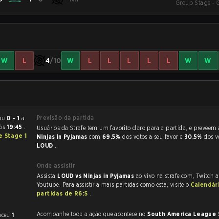
Group Stage - 
W
L
4
/10
W
L
L
L
L
L
W
W
Previsão da partida
e terminou
0 - 1
a
às
19:45
.
Usuários da Strafe tem um favorito claro
e Stage 1
Ninjas in Pyjamas
com
69.5%
dos votos a seu favor e
30.5%
dos v
LOUD
.
Onde assistir
Assista
LOUD vs Ninjas in Pyjamas
ao vivo na strafe.com, Twitch 
Youtube. Para assistir a mais partidas como esta, visite o
Calendár
partidas de R6:S
.
Acompanhe toda a ação que acontece no
South America League 
nceu
1