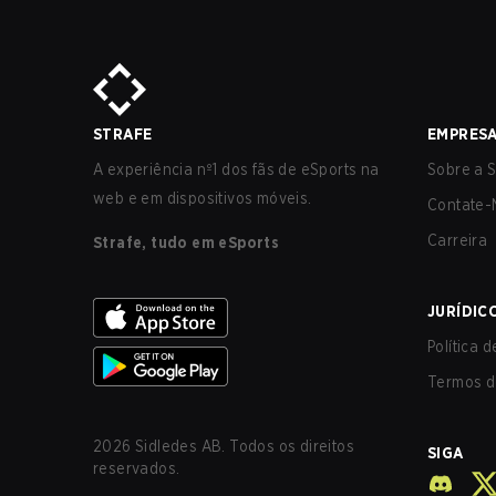
STRAFE
EMPRES
A experiência nº1 dos fãs de eSports na
Sobre a S
web e em dispositivos móveis.
Contate-
Carreira
Strafe, tudo em eSports
JURÍDIC
Política 
Termos d
2026
Sidledes AB. Todos os direitos
SIGA
reservados.