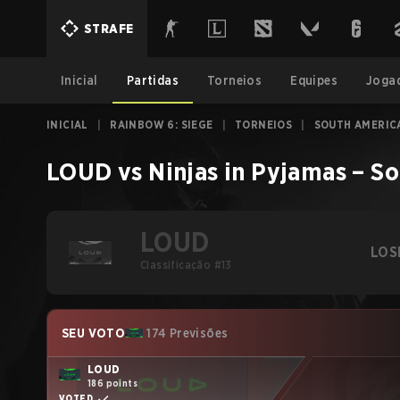
STRAFE
Inicial
Partidas
Torneios
Equipes
Joga
INICIAL
|
RAINBOW 6: SIEGE
|
TORNEIOS
|
SOUTH AMERICA
LOUD
vs
Ninjas in Pyjamas
–
So
LOUD
LOS
Classificação #13
SEU VOTO
174 Previsões
LOUD
186 points
VOTED