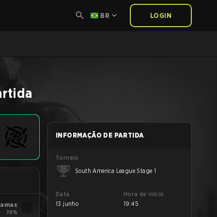
BR
LOGIN
rtida
INFORMAÇÃO DE PARTIDA
Torneio
South America League Stage 1
Data
Hora de início
13 junho
19:45
yjamas
70%