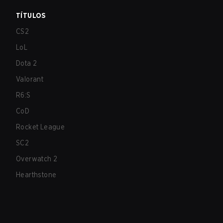
TÍTULOS
CS2
LoL
Dota 2
Valorant
R6:S
CoD
Rocket League
SC2
Overwatch 2
Hearthstone