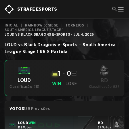
STRAFE ESPORTS
INICIAL
|
RAINBOW 6: SIEGE
|
TORNEIOS
|
SOUTH AMERICA LEAGUE STAGE 1
|
LOUD VS BLACK DRAGONS E-SPORTS - JUL 4, 2026
LOUD
vs
Black Dragons e-Sports
–
South America
League Stage 1
R6:S
Partida
1
-
0
BD
LOUD
WIN
LOSE
Classificação #13
Classificação #27
VOTOS
139 Previsões
LOUD
WIN
BD
112 Votos
27 Votos