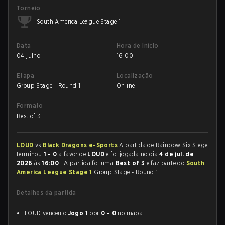
Torneio
South America League Stage 1
Data
Hora de início
04 julho
16:00
Etapa
Localização
Group Stage - Round 1
Online
Formato
Best of 3
LOUD
vs
Black Dragons e-Sports
A partida de Rainbow Six Siege
terminou
1 - 0
a favor de
LOUD
e foi jogada no dia
4 de jul. de
2026
às
16:00
. A partida foi uma
Best of 3
e faz parte do
South
America League Stage 1
Group Stage - Round 1.
Detalhes da partida
LOUD venceu o
Jogo 1
por
0 - 0
no mapa