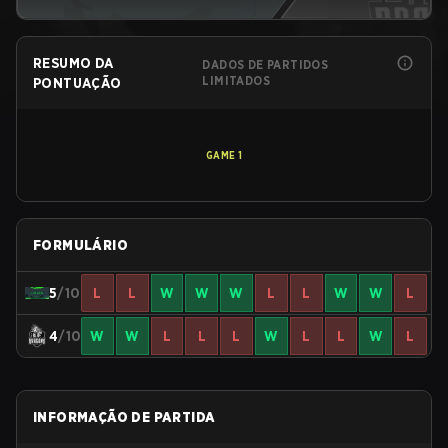
RESUMO DA
DADOS DE PARTIDOS
LIMITADOS
PONTUAÇÃO
GAME
1
FORMULÁRIO
5
/10
L
L
W
W
W
L
L
W
W
L
4
/10
W
W
L
L
L
W
L
L
W
L
INFORMAÇÃO DE PARTIDA