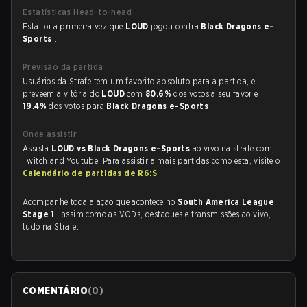
Estatísticas Head-to-head
Esta foi a primeira vez que
LOUD
jogou contra
Black Dragons e-
Sports
.
Previsão da partida
Usuários da Strafe tem um favorito absoluto para a partida, e
preveem a vitória do
LOUD
com
80.6%
dos votos a seu favor e
19.4%
dos votos para
Black Dragons e-Sports
.
Onde assistir
Assista
LOUD vs Black Dragons e-Sports
ao vivo na strafe.com,
Twitch and Youtube. Para assistir a mais partidas como esta, visite o
Calendário de partidas de R6:S
.
Acompanhe toda a ação que acontece no
South America League
Stage 1
, assim como as VODs, destaques e transmissões ao vivo,
tudo na Strafe.
COMENTÁRIO
(
0
)