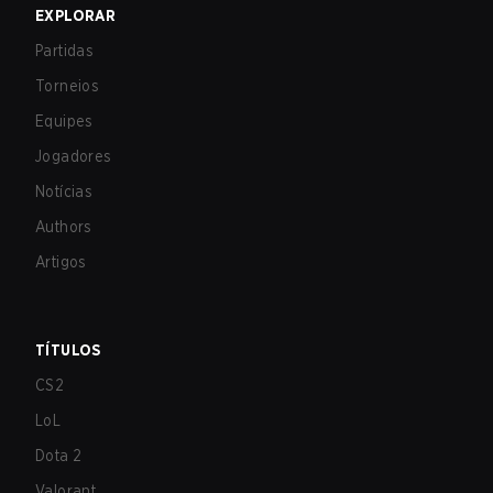
EXPLORAR
Partidas
Torneios
Equipes
Jogadores
Notícias
Authors
Artigos
TÍTULOS
CS2
LoL
Dota 2
Valorant