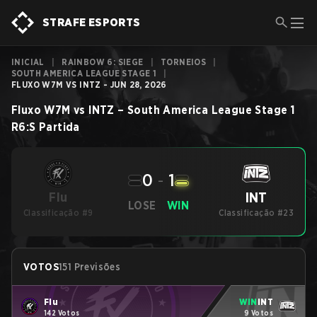
STRAFE ESPORTS
INICIAL
|
RAINBOW 6: SIEGE
|
TORNEIOS
|
SOUTH AMERICA LEAGUE STAGE 1
|
FLUXO W7M VS INTZ - JUN 28, 2026
Fluxo W7M
vs
INTZ
–
South America League Stage 1
R6:S
Partida
0
-
1
INT
Flu
LOSE
WIN
Classificação #9
Classificação #23
VOTOS
151 Previsões
Flu
WIN
INT
142 Votos
9 Votos