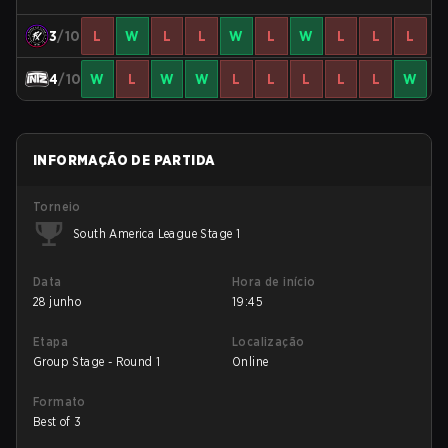
3
/10
L
W
L
L
W
L
W
L
L
L
4
/10
W
L
W
W
L
L
L
L
L
W
INFORMAÇÃO DE PARTIDA
Torneio
South America League Stage 1
Data
Hora de início
28 junho
19:45
Etapa
Localização
Group Stage - Round 1
Online
Formato
Best of 3