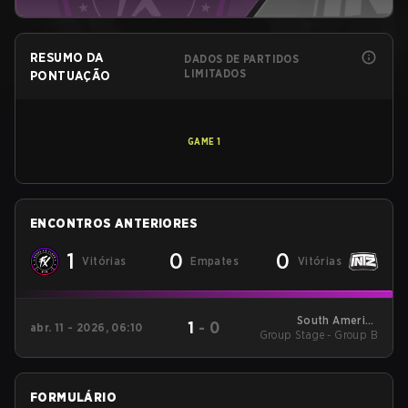
RESUMO DA
DADOS DE PARTIDOS
LIMITADOS
PONTUAÇÃO
GAME
1
ENCONTROS ANTERIORES
1
0
0
Vitórias
Empates
Vitórias
South America
1
-
0
abr. 11 - 2026, 06:10
Group Stage - Group B
League - South
America League
Kickoff
FORMULÁRIO