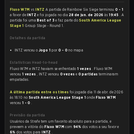
Fluxo W7M
vs
INTZ
A partida de Rainbow Six Siege terminou
0 - 1
a favor de
INTZ
e foi jogada no dia
28 de jun. de 2026
às
19:45
. A
partida foi uma
Best of 3
e faz parte do
South America League
Stage 1
Group Stage - Round 1.
Detalhes da partida
INTZ venceu o
Jogo 1
por
0 - 0
no mapa
Estatísticas Head-to-head
Fluxo W7M e INTZ haviam se enfrentado
1 vezes
. Fluxo W7M
venceu
1 vezes
, INTZ venceu
0 vezes
e
0 partidas
terminaram
empatadas.
A última partida entre os times
foi jogada dia 11 de abr. de 2026
às 18:10 no
South America League Stage 1
onde
Fluxo W7M
venceu
1 - 0
.
Previsão da partida
Usuários da Strafe tem um favorito absoluto para a partida, e
preveem a vitória do
Fluxo W7M
com
94%
dos votos a seu favor e
6%
dos votos para
INTZ
.