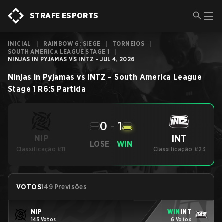
STRAFE ESPORTS
INICIAL
|
RAINBOW 6: SIEGE
|
TORNEIOS
|
SOUTH AMERICA LEAGUE STAGE 1
|
NINJAS IN PYJAMAS VS INTZ - JUL 4, 2026
Ninjas in Pyjamas
vs
INTZ
–
South America League
Stage 1
R6:S
Partida
0
-
1
INT
NiP
LOSE
WIN
Classificação #11
Classificação #23
VOTOS
149 Previsões
NiP
WIN
INT
143 Votos
6 Votos