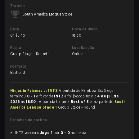
Torneio
South America League Stage 1
Data
Hora de início
04 julho
18:30
Etapa
Localização
Group Stage - Round 1
Online
Formato
Best of 3
Ninjas in Pyjamas
vs
INTZ
A partida de Rainbow Six Siege
terminou
0 - 1
a favor de
INTZ
e foi jogada no dia
4 de jul. de
2026
às
18:30
. A partida foi uma
Best of 3
e faz parte do
South
America League Stage 1
Group Stage - Round 1.
Detalhes da partida
INTZ venceu o
Jogo 1
por
0 - 0
no mapa