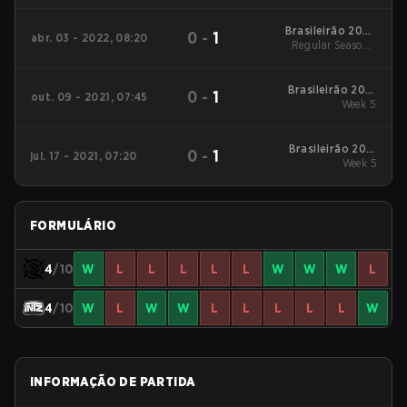
Playday 4
Brasileirão 2022
0
-
1
abr. 03 - 2022, 08:20
Regular Season -
Stage 1
Playday 4
Brasileirão 2021
0
-
1
out. 09 - 2021, 07:45
Stage #3
Week 5
Brasileirão 2021
0
-
1
jul. 17 - 2021, 07:20
Stage #2
Week 5
FORMULÁRIO
4
/10
W
L
L
L
L
L
W
W
W
L
4
/10
W
L
W
W
L
L
L
L
L
W
INFORMAÇÃO DE PARTIDA