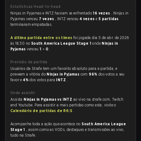
Estatísticas Head-to-head
Ninjas in Pyjamas e INTZ haviam se enfrentado
16 vezes
. Ninjas in
Pyjamas venceu
7 vezes
, INTZ venceu
4 vezes
e
5 partidas
terminaram empatadas.
A última partida entre os times
foi jogada dia 5 de abr. de 2026
às 18:30 no
South America League Stage 1
onde
Ninjas in
Pyjamas
venceu
1 - 0
.
Previsão da partida
Usuários da Strafe tem um favorito absoluto para a partida, e
preveem a vitória do
Ninjas in Pyjamas
com
96%
dos votos a seu
favor e
4%
dos votos para
INTZ
.
Onde assistir
Assista
Ninjas in Pyjamas vs INTZ
ao vivo na strafe.com, Twitch
and Youtube. Para assistir a mais partidas como esta, visite o
Calendário de partidas de R6:S
.
Acompanhe toda a ação que acontece no
South America League
Stage 1
, assim como as VODs, destaques e transmissões ao vivo,
tudo na Strafe.