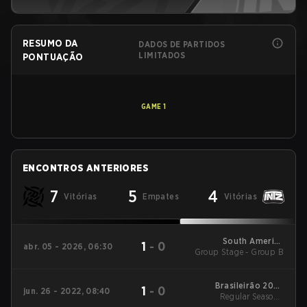
RESUMO DA
DADOS DE PARTIDOS
LIMITADOS
PONTUAÇÃO
GAME
1
ENCONTROS ANTERIORES
7
5
4
Vitórias
Empates
Vitórias
South America
1
-
0
abr. 05 - 2026, 06:30
Group Stage - Group B
League - South
America League
Kickoff
Brasileirão 2022
1
-
0
jun. 26 - 2022, 08:40
Regular Season -
Stage 2