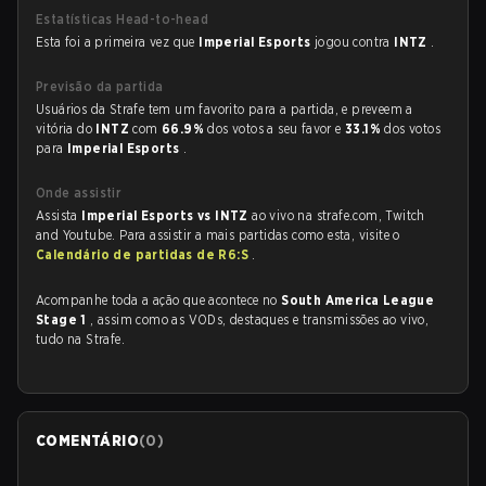
Estatísticas Head-to-head
Esta foi a primeira vez que
Imperial Esports
jogou contra
INTZ
.
Previsão da partida
Usuários da Strafe tem um favorito para a partida, e preveem a
vitória do
INTZ
com
66.9%
dos votos a seu favor e
33.1%
dos votos
para
Imperial Esports
.
Onde assistir
Assista
Imperial Esports vs INTZ
ao vivo na strafe.com, Twitch
and Youtube. Para assistir a mais partidas como esta, visite o
Calendário de partidas de R6:S
.
Acompanhe toda a ação que acontece no
South America League
Stage 1
, assim como as VODs, destaques e transmissões ao vivo,
tudo na Strafe.
COMENTÁRIO
(
0
)