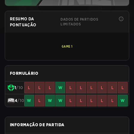
RESUMO DA
DADOS DE PARTIDOS
LIMITADOS
PONTUAÇÃO
GAME
1
FORMULÁRIO
1
/10
L
L
L
W
L
L
L
L
L
L
4
/10
W
L
W
W
L
L
L
L
L
W
INFORMAÇÃO DE PARTIDA