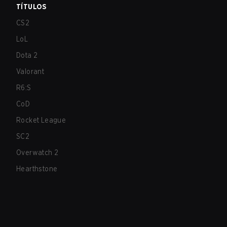
TÍTULOS
CS2
LoL
Dota 2
Valorant
R6:S
CoD
Rocket League
SC2
Overwatch 2
Hearthstone