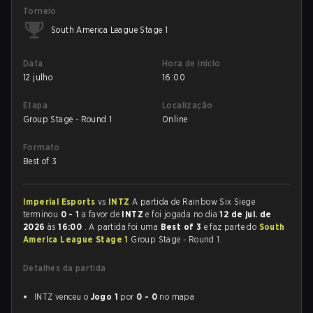
Torneio
South America League Stage 1
Data
Hora de início
12 julho
16:00
Etapa
Localização
Group Stage - Round 1
Online
Formato
Best of 3
Imperial Esports
vs
INTZ
A partida de Rainbow Six Siege
terminou
0 - 1
a favor de
INTZ
e foi jogada no dia
12 de jul. de
2026
às
16:00
. A partida foi uma
Best of 3
e faz parte do
South
America League Stage 1
Group Stage - Round 1.
Detalhes da partida
INTZ venceu o
Jogo 1
por
0 - 0
no mapa