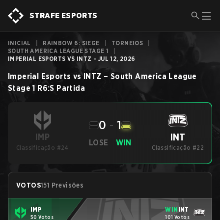
STRAFE ESPORTS
INICIAL
|
RAINBOW 6: SIEGE
|
TORNEIOS
|
SOUTH AMERICA LEAGUE STAGE 1
|
IMPERIAL ESPORTS VS INTZ - JUL 12, 2026
Imperial Esports
vs
INTZ
–
South America League
Stage 1
R6:S
Partida
0
-
1
INT
IMP
LOSE
WIN
Classificação #24
Classificação #22
VOTOS
151 Previsões
IMP
WIN
INT
50 Votos
101 Votos